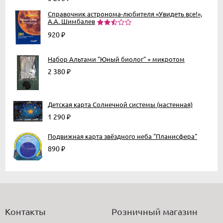
Справочник астронома-любителя «Увидеть все!»,
А.А. Шимбалев
920
₽
Набор Альтами "Юный биолог" + микротом
2 380
₽
Детская карта Солнечной системы (настенная)
1 290
₽
Подвижная карта звёздного неба "Планисфера"
890
₽
Контакты
Розничный магазин