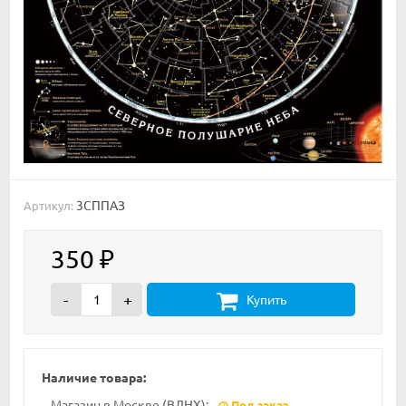
3СППАЗ
Артикул:
350
₽
-
+
Купить
Наличие товара:
Магазин в Москве (ВДНХ):
Под заказ