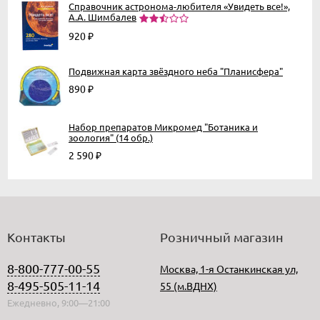
Справочник астронома-любителя «Увидеть все!»,
А.А. Шимбалев
920
₽
Подвижная карта звёздного неба "Планисфера"
890
₽
Набор препаратов Микромед "Ботаника и
зоология" (14 обр.)
2 590
₽
Контакты
Розничный магазин
8-800-777-00-55
Москва, 1-я Останкинская ул,
8-495-505-11-14
55 (м.ВДНХ)
Ежедневно, 9:00—21:00