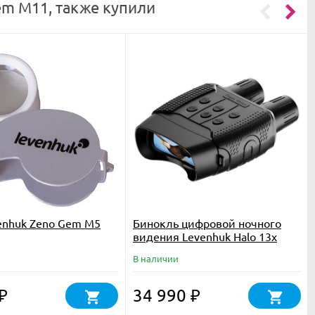
em M11, также купили
enhuk Zeno Gem M5
Бинокль цифровой ночного
видения Levenhuk Halo 13x
В наличии
34 990
₽
₽