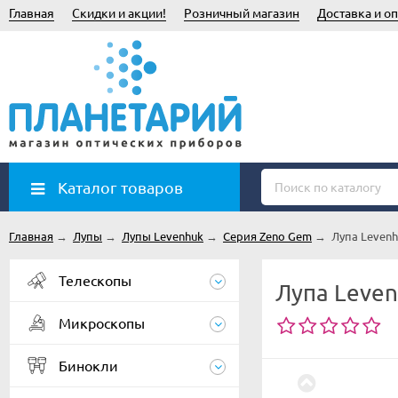
Главная
Скидки и акции!
Розничный магазин
Доставка и оп
Каталог товаров
Главная
→
Лупы
→
Лупы Levenhuk
→
Серия Zeno Gem
→
Лупа Leven
Телескопы
Лупа Leve
Микроскопы
Бинокли