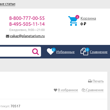
ые статьи
8-800-777-00-55
0
Корзина
8-495-505-11-14
0
₽
Ежедневно, 9:00—21:00
zakaz@planetarium.ru
0
0
Избранные
Сравнение
Печать
В избранное
Сравнение
70517
тикул: