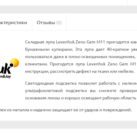
актеристики
Отзывы
(0)
Складная лупа Levenhuk Zeno Gem M11 пригодится ювел
бумажными купюрами. Эта лупа дает 40-кратное ув
пользоваться даже в плохо освещенных помещениях, е
клиентами. Пригодится лупа Levenhuk Zeno Gem M1
инструкции, рассмотреть дефект на ткани или мебели.
Светодиодная подсветка позволит работать с мелк
ультрафиолетовой подсветки вы сможете провери
основания линзы и хорошо освещают рабочую область 
лен из металла и надежно защищает ее от ударов и повреждений.