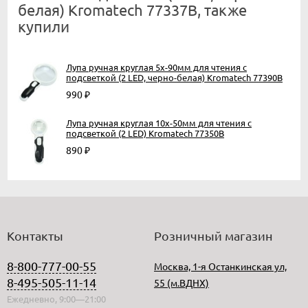
белая) Kromatech 77337B, также
купили
Лупа ручная круглая 5x-90мм для чтения с
подсветкой (2 LED, черно-белая) Kromatech 77390B
990
₽
Лупа ручная круглая 10x-50мм для чтения с
подсветкой (2 LED) Kromatech 77350B
890
₽
Контакты
Розничный магазин
8-800-777-00-55
Москва, 1-я Останкинская ул,
8-495-505-11-14
55 (м.ВДНХ)
Ежедневно, 9:00—21:00