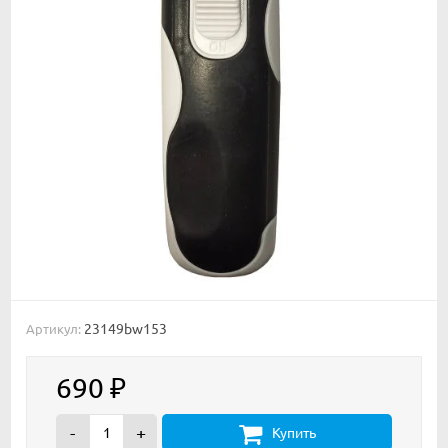
23149bw153
Артикул:
690
₽
-
+
Купить