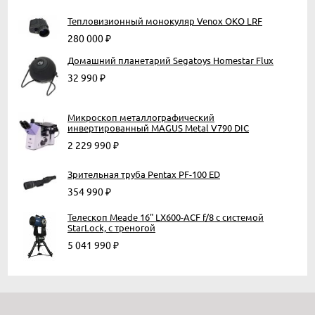
Тепловизионный монокуляр Venox OKO LRF
280 000
₽
Домашний планетарий Segatoys Homestar Flux
32 990
₽
Микроскоп металлографический
инвертированный MAGUS Metal V790 DIC
2 229 990
₽
Зрительная труба Pentax PF-100 ED
354 990
₽
Телескоп Meade 16" LX600-ACF f/8 с системой
StarLock, с треногой
5 041 990
₽