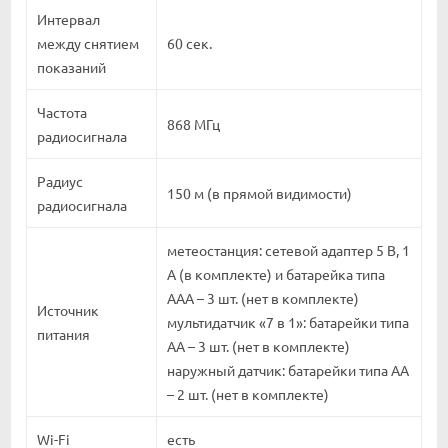
Интервал
между снятием
60 сек.
показаний
Частота
868 МГц
радиосигнала
Радиус
150 м (в прямой видимости)
радиосигнала
метеостанция: сетевой адаптер 5 В, 1
А (в комплекте) и батарейка типа
ААА – 3 шт. (нет в комплекте)
Источник
мультидатчик «7 в 1»: батарейки типа
питания
АА – 3 шт. (нет в комплекте)
наружный датчик: батарейки типа АА
– 2 шт. (нет в комплекте)
Wi-Fi
есть