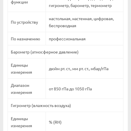
функции
гигрометр, барометр, термометр
настольная, настенная, цифровая,
По устройству
беспроводная
По назначению
профессиональная
Барометр (атмосферное давление)
Единицы
дюйм рт. ст., мм рт. ст., мбар/гПа
измерения
Диапазон
от 850 гПа до 1050 гПа
измерения
Гигрометр (влажность воздуха)
Единицы
% (RH)
измерения