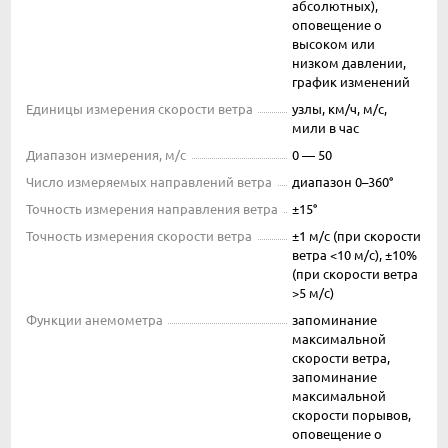
абсолютных),
оповещение о
высоком или
низком давлении,
график изменений
Единицы измерения скорости ветра
узлы, км/ч, м/с,
мили в час
Диапазон измерения, м/с
0 — 50
Число измеряемых направлений ветра
диапазон 0–360°
Точность измерения направления ветра
±15°
Точность измерения скорости ветра
±1 м/с (при скорости
ветра <10 м/с), ±10%
(при скорости ветра
>5 м/с)
Функции анемометра
запоминание
максимальной
скорости ветра,
запоминание
максимальной
скорости порывов,
оповещение о