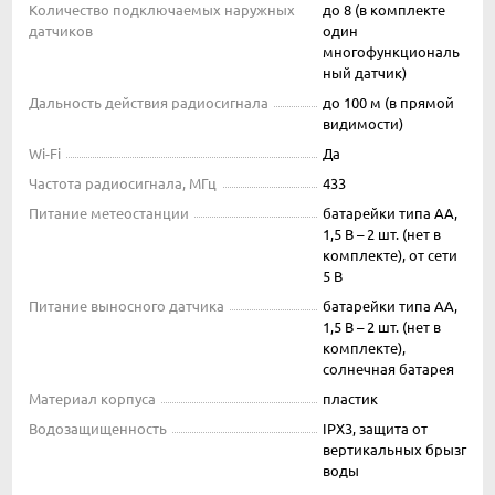
Количество подключаемых наружных
до 8 (в комплекте
датчиков
один
многофункциональ
ный датчик)
Дальность действия радиосигнала
до 100 м (в прямой
видимости)
Wi-Fi
Да
Частота радиосигнала, МГц
433
Питание метеостанции
батарейки типа АА,
1,5 В – 2 шт. (нет в
комплекте), от сети
5 В
Питание выносного датчика
батарейки типа АА,
1,5 В – 2 шт. (нет в
комплекте),
солнечная батарея
Материал корпуса
пластик
Водозащищенность
IPX3, защита от
вертикальных брызг
воды