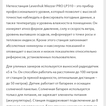
Метеостанция Levenhuk Wezzer PRO LP310 – это прибор
профессионального уровня, который позволит с высокой
точностью наблюдать и фиксировать погодные данные, а
также температуру и уровень влажности в помещении. Он
измеряет атмосферное давление, силу и скорость ветра,
уровень выпавших осадков, информирует о точке росы и
тепловом индексе. Кроме этого станция запоминает
абсолютные минимумы и максимумы показаний и
оповещает о высоких и низких показателях относительно
референсов, установленных пользователем.
Для уличных замеров используется выносной радиодатчик
«5 в 1». Он способен работать на расстоянии до 100 метров
от станции (в прямой видимости, оптимальная дистанция –
до 50 метров). Датчик работает от батареек и оснащен
солнечной панелью. Солнечная батарея используется
только для питания, не заряжает элементы питания
(аккумуляторы). Станция поддерживает подключение до 8
датчиков одновременно. База станции может как питаться