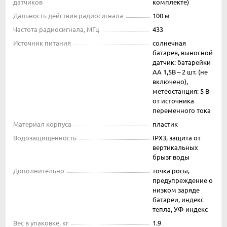
датчиков
комплекте)
Дальность действия радиосигнала
100 м
Частота радиосигнала, МГц
433
Источник питания
солнечная
батарея, выносной
датчик: батарейки
АА 1,5В – 2 шт. (не
включено),
метеостанция: 5 В
от источника
переменного тока
Материал корпуса
пластик
Водозащищенность
IPX3, защита от
вертикальных
брызг воды
Дополнительно
точка росы,
предупреждение о
низком заряде
батареи, индекс
тепла, УФ-индекс
Вес в упаковке, кг
1.9