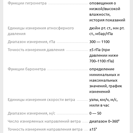
Функции гигрометра
оповещения о
низкой/высокой
влажности,
история показаний
Единицы измерения атмосферного
дюйм рт. ст., мм рт.
давления
ст., мбар/гПа
Диапазон измерения, гПа
300 — 1100
Точность измерения давления
±5 гПа (при
давлении ниже
700–1100 гПа)
Функции барометра
определение
минимальных и
максимальных
значений, график
изменений
Единицы измерения скорости ветра
узлы, км/ч, м/с,
мили в час
Диапазон измерения, м/с
0 — 50
Число измеряемых направлений ветра
диапазон 0–360°
Точность измерения направления ветра
±15°