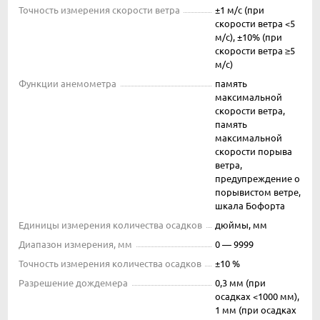
Точность измерения скорости ветра
±1 м/с (при
скорости ветра <5
м/с), ±10% (при
скорости ветра ≥5
м/с)
Функции анемометра
память
максимальной
скорости ветра,
память
максимальной
скорости порыва
ветра,
предупреждение о
порывистом ветре,
шкала Бофорта
Единицы измерения количества осадков
дюймы, мм
Диапазон измерения, мм
0 — 9999
Точность измерения количества осадков
±10 %
Разрешение дождемера
0,3 мм (при
осадках <1000 мм),
1 мм (при осадках