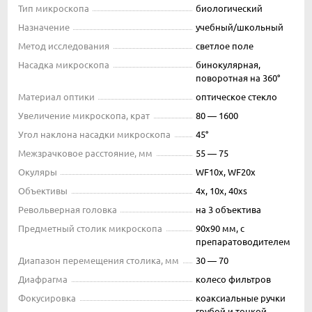
Тип микроскопа
биологический
Назначение
учебный/школьный
Метод исследования
светлое поле
Насадка микроскопа
бинокулярная,
поворотная на 360°
Материал оптики
оптическое стекло
Увеличение микроскопа, крат
80 — 1600
Угол наклона насадки микроскопа
45°
Межзрачковое расстояние, мм
55 — 75
Окуляры
WF10x, WF20x
Объективы
4x, 10x, 40xs
Револьверная головка
на 3 объектива
Предметный столик микроскопа
90x90 мм, с
препаратоводителем
Диапазон перемещения столика, мм
30 — 70
Диафрагма
колесо фильтров
Фокусировка
коаксиальные ручки
грубой и тонкой