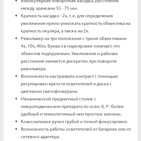
Бинокулярная поворотная насадка, расстояние
между зрачками 55 - 75 мм.
Кратность насадки - 2x, т. е. для определения
увеличения нужно умножать кратность объектива на
кратность окуляра, а также на 2x.
Револьвер на три положения с тремя объективами
4x, 10x, 40xs. Буква
s
в маркировке означает, что
объектив подпружинен. Увеличение и рабочее
расстояние меняется дискретно при повороте
револьвера.
Возможность настраивать контраст с помощью
регулировки яркости осветителей и диска с
цветными светофильтрами.
Механический предметный столик с
микроподвижками препарата по осям
X
,
Y
- более
удобный и технологичный чем простые зажимы.
Коаксиальные ручки грубой и точной фокусировки.
Возможность работы осветителей от батареек или от
сетевого адаптера.