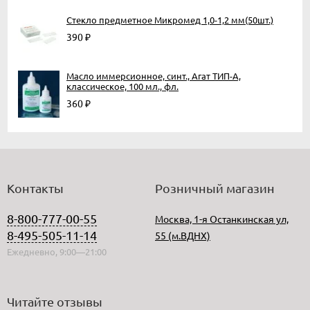
Стекло предметное Микромед 1,0-1,2 мм(50шт.)
390
₽
Масло иммерсионное, синт., Агат ТИП-А,
классическое, 100 мл., фл.
360
₽
Контакты
Розничный магазин
8-800-777-00-55
Москва, 1-я Останкинская ул,
8-495-505-11-14
55 (м.ВДНХ)
Ежедневно, 9:00—21:00
Читайте отзывы