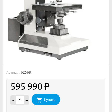
62568
Артикул:
595 990
₽
Купить
-
+