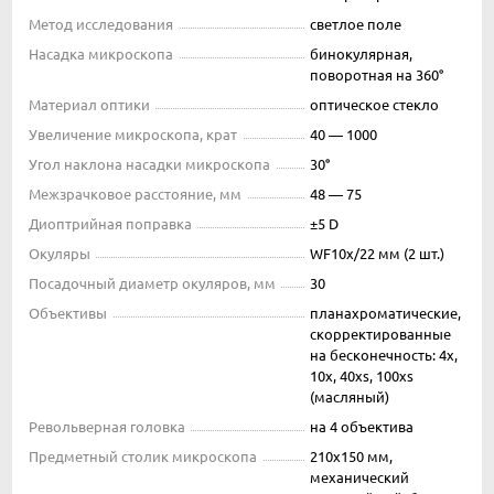
Метод исследования
светлое поле
Насадка микроскопа
бинокулярная,
поворотная на 360°
Материал оптики
оптическое стекло
Увеличение микроскопа, крат
40 — 1000
Угол наклона насадки микроскопа
30°
Межзрачковое расстояние, мм
48 — 75
Диоптрийная поправка
±5 D
Окуляры
WF10х/22 мм (2 шт.)
Посадочный диаметр окуляров, мм
30
Объективы
планахроматические,
скорректированные
на бесконечность: 4x,
10x, 40xs, 100xs
(масляный)
Револьверная головка
на 4 объектива
Предметный столик микроскопа
210х150 мм,
механический