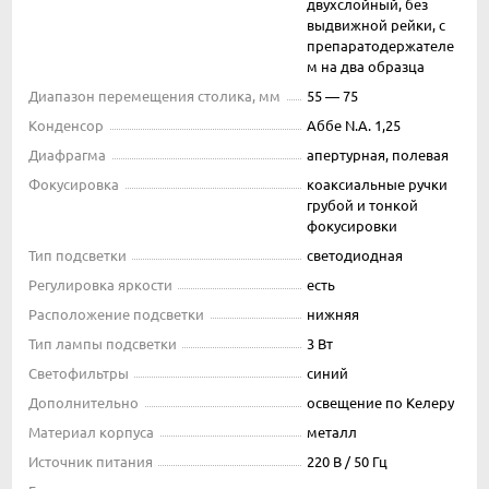
двухслойный, без
выдвижной рейки, с
препаратодержателе
м на два образца
Диапазон перемещения столика, мм
55 — 75
Конденсор
Аббе N.A. 1,25
Диафрагма
апертурная, полевая
Фокусировка
коаксиальные ручки
грубой и тонкой
фокусировки
Тип подсветки
светодиодная
Регулировка яркости
есть
Расположение подсветки
нижняя
Тип лампы подсветки
3 Вт
Светофильтры
синий
Дополнительно
освещение по Келеру
Материал корпуса
металл
Источник питания
220 В / 50 Гц