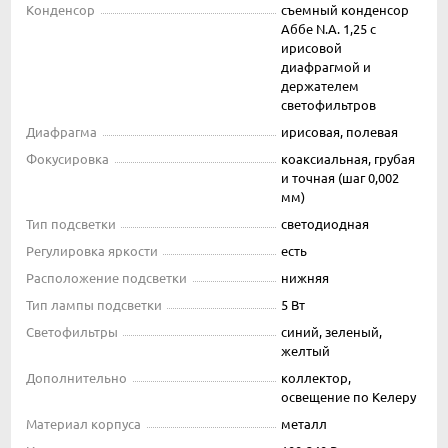
Конденсор
съемный конденсор
Аббе N.A. 1,25 с
ирисовой
диафрагмой и
держателем
светофильтров
Диафрагма
ирисовая, полевая
Фокусировка
коаксиальная, грубая
и точная (шаг 0,002
мм)
Тип подсветки
светодиодная
Регулировка яркости
есть
Расположение подсветки
нижняя
Тип лампы подсветки
5 Вт
Светофильтры
синий, зеленый,
желтый
Дополнительно
коллектор,
освещение по Келеру
Материал корпуса
металл