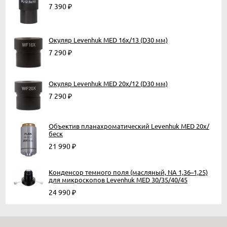
7 390
₽
Окуляр Levenhuk MED 16x/13 (D30 мм)
7 290
₽
Окуляр Levenhuk MED 20x/12 (D30 мм)
7 290
₽
Объектив планахроматический Levenhuk MED 20x/
беск
21 990
₽
Конденсор темного поля (масляный, NA 1,36–1,25)
для микроскопов Levenhuk MED 30/35/40/45
24 990
₽