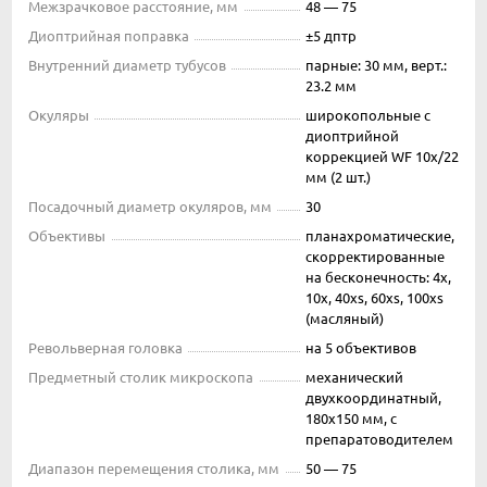
Межзрачковое расстояние, мм
48 — 75
Диоптрийная поправка
±5 дптр
Внутренний диаметр тубусов
парные: 30 мм, верт.:
23.2 мм
Окуляры
широкопольные с
диоптрийной
коррекцией WF 10х/22
мм (2 шт.)
Посадочный диаметр окуляров, мм
30
Объективы
планахроматические,
скорректированные
на бесконечность: 4x,
10x, 40xs, 60xs, 100xs
(масляный)
Револьверная головка
на 5 объективов
Предметный столик микроскопа
механический
двухкоординатный,
180х150 мм, с
препаратоводителем
Диапазон перемещения столика, мм
50 — 75