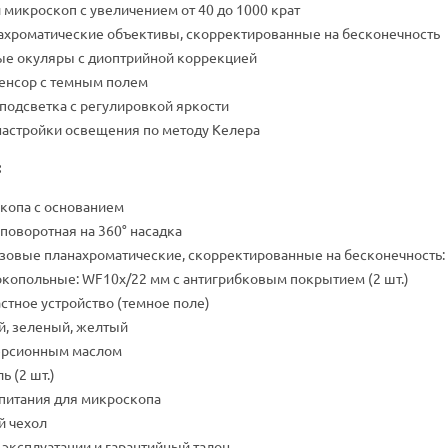
микроскоп с увеличением от 40 до 1000 крат
хроматические объективы, скорректированные на бесконечность
е окуляры с диоптрийной коррекцией
енсор с темным полем
подсветка с регулировкой яркости
астройки освещения по методу Келера
:
копа с основанием
поворотная на 360° насадка
овые планахроматические, скорректированные на бесконечность: 4
опольные: WF10x/22 мм с антигрибковым покрытием (2 шт.)
стное устройство (темное поле)
й, зеленый, желтый
ерсионным маслом
 (2 шт.)
питания для микроскопа
 чехол
 эксплуатации и гарантийный талон