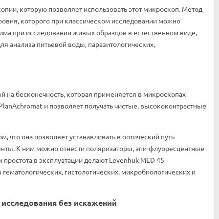
опии, которую позволяет использовать этот микроскоп. Метод
уровня, которого при классическом исследовании можно
има при исследовании живых образцов в естественном виде,
ля анализа питьевой воды, паразитологических,
 на бесконечность, которая применяется в микроскопах
 PlanAchromat и позволяет получать чистые, высококонтрастные
, что она позволяет устанавливать в оптический путь
ты. К ним можно отнести поляризаторы, эпи-флуоресцентные
и простота в эксплуатации делают Levenhuk MED 45
гематологических, гистологических, микробиологических и
 исследования без искажений