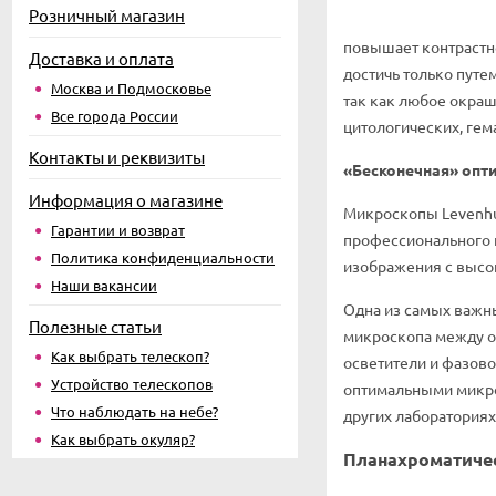
Розничный магазин
повышает контрастно
Доставка и оплата
достичь только пут
Москва и Подмосковье
так как любое окраш
Все города России
цитологических, гем
Контакты и реквизиты
«Бесконечная» опти
Информация о магазине
Микроскопы Levenhu
Гарантии и возврат
профессионального и
Политика конфиденциальности
изображения с высо
Наши вакансии
Одна из самых важны
Полезные статьи
микроскопа между о
Как выбрать телескоп?
осветители и фазово
Устройство телескопов
оптимальными микро
Что наблюдать на небе?
других лабораториях
Как выбрать окуляр?
Планахроматичес