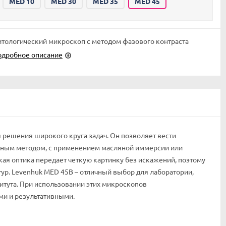
MED 10
MED 30
MED 35
MED 45
тологический микроскоп с методом фазового контраста
одробное описание
решения широкого круга задач. Он позволяет вести
стным методом, с применением масляной иммерсии или
ая оптика передает четкую картинку без искажений, поэтому
ур. Levenhuk MED 45B – отличный выбор для лаборатории,
итута. При использовании этих микроскопов
ми и результативными.