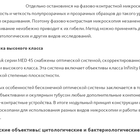
Отдельно остановимся на фазово-контрастной микроск
сть и четкость полупрозрачных и прозрачных образцов до такого 
ем окрашивания. Поэтому фазово-контрастная микроскопия незамен
ивание неизбежно приводит к их гибели. Метод можно применять д
атологических и других видов исследований.
ка высокого класса
k серии MED 45 снабжены оптической системой, скорректированной
 высокого класса. Эта система включает объективы класса Infinity
кой степенью плоскостности.
х особенностей бесконечной оптической системы заключается в том
бъективами и окулярным тубусом любые дополнительные компонен
-контрастные устройства. В итоге модульный принцип конструкции 
скопами для использования разных видов микроскопии и работы в 
.
кие объективы: цитологические и бактериологические