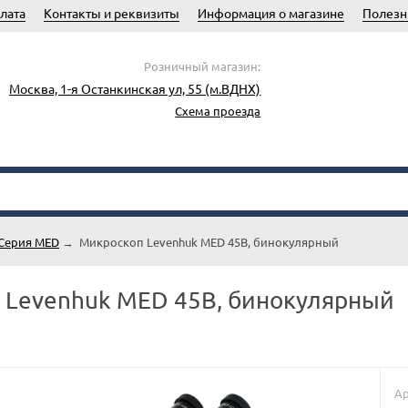
лата
Контакты и реквизиты
Информация о магазине
Полезн
Розничный магазин:
Москва, 1-я Останкинская ул, 55 (м.ВДНХ)
Схема проезда
Серия MED
→
Микроскоп Levenhuk MED 45B, бинокулярный
 Levenhuk MED 45B, бинокулярный
Ар