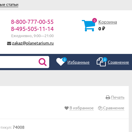
ые статьи
8-800-777-00-55
0
Корзина
8-495-505-11-14
0
₽
Ежедневно, 9:00—21:00
zakaz@planetarium.ru
0
0
Избранные
Сравнение
Печать
В избранное
Сравнение
74008
тикул: