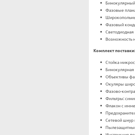
Бинокулярный 
Фазовые плана
Широкопольны
Фазовый конд
Светодиодная 
Возможность н
Комплект поставки
Стойка микрос
Бинокулярная 
Объективы фаз
Окуляры широк
Фазово-контра
Фильтры: сини
Флакон с имм
Предохранитель
Сетевой шнур 
Пылезащитный
Инструкция по