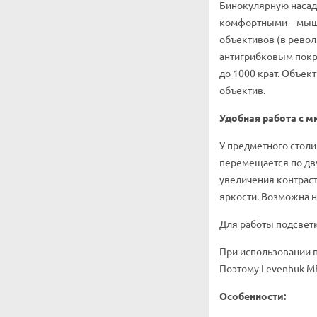
Бинокулярную насад
комфортными – мышц
объективов (в рево
антигрибковым покры
до 1000 крат. Объе
объектив.
Удобная работа с 
У предметного столи
перемещается по дв
увеличения контраст
яркости. Возможна н
Для работы подсветк
При использовании 
Поэтому Levenhuk M
Особенности: