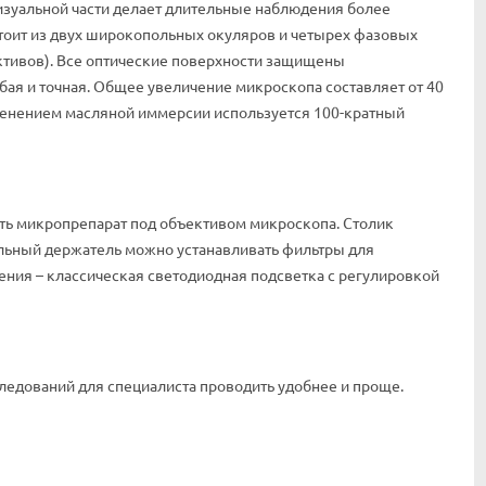
изуальной части делает длительные наблюдения более
тоит из двух широкопольных окуляров и четырех фазовых
ктивов). Все оптические поверхности защищены
бая и точная. Общее увеличение микроскопа составляет от 40
менением масляной иммерсии используется 100-кратный
ить микропрепарат под объективом микроскопа. Столик
альный держатель можно устанавливать фильтры для
ния – классическая светодиодная подсветка с регулировкой
едований для специалиста проводить удобнее и проще.