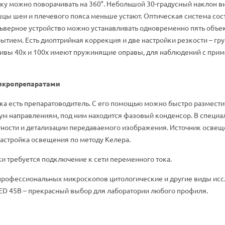
ку можно поворачивать на 360°. Небольшой 30-градусный наклон в
ы шеи и плечевого пояса меньше устают. Оптическая система сос
льверное устройство можно устанавливать одновременно пять объе
тием. Есть диоптрийная коррекция и две настройки резкости – гру
ктивы 40х и 100х имеют пружинящие оправы, для наблюдений с при
микропрепаратами
ка есть препаратоводитель. С его помощью можно быстро размест
ум направлениям, под ним находится фазовый конденсор. В специ
ности и детализации передаваемого изображения. Источник освеще
астройка освещения по методу Келера.
и требуется подключение к сети переменного тока.
профессиональных микроскопов цитологические и другие виды иссл
ED 45B – прекрасный выбор для лаборатории любого профиля.