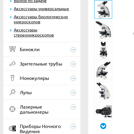
Выбор по задаче
Аксессуары универсальные
Аксессуары биологических
микроскопов
Аксессуары
стереомикроскопов
Бинокли
Зрительные трубы
Монокуляры
Лупы
Лазерные
дальномеры
Приборы Ночного
Видения