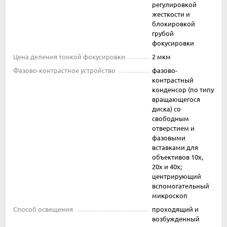
регулировкой
жесткости и
блокировкой
грубой
фокусировки
Цена деления тонкой фокусировки
2 мкм
Фазово-контрастное устройство
фазово-
контрастный
конденсор (по типу
вращающегося
диска) со
свободным
отверстием и
фазовыми
вставками для
объективов 10х,
20х и 40х;
центрирующий
вспомогательный
микроскоп
Способ освещения
проходящий и
возбужденный