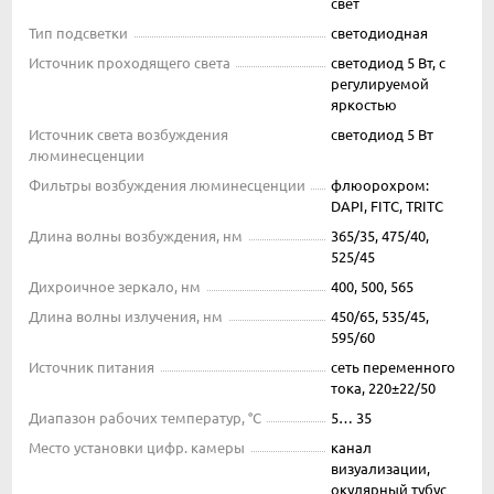
свет
Тип подсветки
светодиодная
Источник проходящего света
светодиод 5 Вт, с
регулируемой
яркостью
Источник света возбуждения
светодиод 5 Вт
люминесценции
Фильтры возбуждения люминесценции
флюорохром:
DAPI, FITC, TRITC
Длина волны возбуждения, нм
365/35, 475/40,
525/45
Дихроичное зеркало, нм
400, 500, 565
Длина волны излучения, нм
450/65, 535/45,
595/60
Источник питания
сеть переменного
тока, 220±22/50
Диапазон рабочих температур, °С
5… 35
Место установки цифр. камеры
канал
визуализации,
окулярный тубус