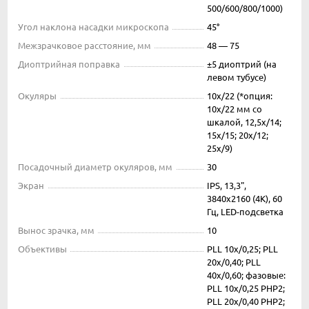
500/600/800/1000)
Угол наклона насадки микроскопа
45°
Межзрачковое расстояние, мм
48 — 75
Диоптрийная поправка
±5 диоптрий (на
левом тубусе)
Окуляры
10х/22 (*опция:
10x/22 мм со
шкалой, 12,5x/14;
15х/15; 20х/12;
25х/9)
Посадочный диаметр окуляров, мм
30
Экран
IPS, 13,3",
3840x2160 (4K), 60
Гц, LED-подсветка
Вынос зрачка, мм
10
Объективы
PLL 10х/0,25; PLL
20x/0,40; PLL
40x/0,60; фазовые:
PLL 10x/0,25 PHP2;
PLL 20x/0,40 PHP2;