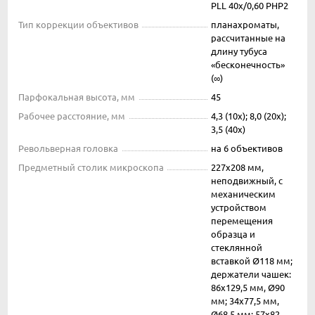
PLL 40x/0,60 PHP2
Тип коррекции объективов
планахроматы,
рассчитанные на
длину тубуса
«бесконечность»
(∞)
Парфокальная высота, мм
45
Рабочее расстояние, мм
4,3 (10x); 8,0 (20x);
3,5 (40x)
Револьверная головка
на 6 объективов
Предметный столик микроскопа
227х208 мм,
неподвижный, с
механическим
устройством
перемещения
образца и
стеклянной
вставкой Ø118 мм;
держатели чашек:
86х129,5 мм, Ø90
мм; 34x77,5 мм,
Ø68,5 мм; 57x82