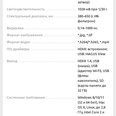
затвор)
Светочувствительность
1028 мВ при 1/30 с
Спектральный диапазон, нм
380–650 (с ИК-
фильтром)
Выдержка
0,14–1000 мс
Формат изображения
*.jpg, *.tif
Формат видео
*.h264/*.h265, *.mp4
ПО, драйверы
HDMI: встроенное;
USB: MAGUS View
Выход
HDMI 1.4, USB
(мышь), USB
(адаптер Wi-Fi), USB
(флеш-
накопитель), SD
(карты памяти до
32 ГБ)
Системные требования
Windows 8/10/11
(32 и 64 бит), Mac
OS X, Linux, до 2,8
ГГц Intel Core 2 и