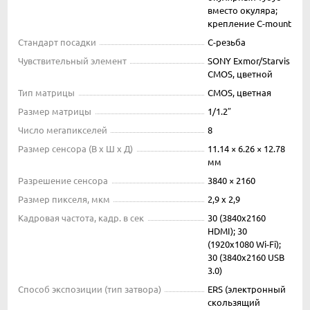
вместо окуляра;
крепление C-mount
Стандарт посадки
C-резьба
Чувствительный элемент
SONY Exmor/Starvis
CMOS, цветной
Тип матрицы
CMOS, цветная
Размер матрицы
1/1.2″
Число мегапикселей
8
Размер сенсора (В x Ш x Д)
11.14 × 6.26 × 12.78
мм
Разрешение сенсора
3840 × 2160
Размер пикселя, мкм
2,9 x 2,9
Кадровая частота, кадр. в сек
30 (3840х2160
HDMI); 30
(1920х1080 Wi-Fi);
30 (3840х2160 USB
3.0)
Способ экспозиции (тип затвора)
ERS (электронный
скользящий