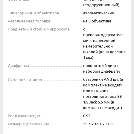
(подпружиненный)
Тип коррекции объективов
ахроматические
Револьверная головка
на 3 объектива
Предметный столик микроскопа
с
препаратодержателя
ми, с нанесенной
измерительной
шкалой (цена деления
1 мм)
Диафрагма
поворотный диск с
набором диафрагм
Источник питания
батарейки АА 3 шт. (в
комплект не входят)
или источник
постоянного тока 5В
1А Jack 5.5 мм (в
комплект не входит)
Вес в упаковке, кг
0.92
Размер в упаковке, см
25.7 × 16.1 × 31.8