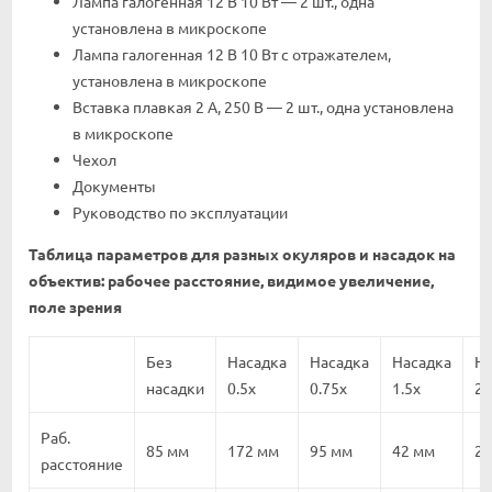
Лампа галогенная 12 В 10 Вт — 2 шт., одна
установлена в микроскопе
Лампа галогенная 12 В 10 Вт с отражателем,
установлена в микроскопе
Вставка плавкая 2 А, 250 В — 2 шт., одна установлена
в микроскопе
Чехол
Документы
Руководство по эксплуатации
Таблица параметров для разных окуляров и насадок на
объектив: рабочее расстояние, видимое увеличение,
поле зрения
Без
Насадка
Насадка
Насадка
На
насадки
0.5x
0.75x
1.5x
2x
Раб.
85 мм
172 мм
95 мм
42 мм
28
расстояние