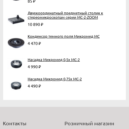
85
₽
Двухкоординатный предметный столик к
стереомикроскопам серии MC-2-ZOOM
10 890
₽
Конденсор темного поля Микромед МС
4 470
₽
Насадка Микромед 0,5х МС-2
4 990
₽
Насадка Микромед 0,75х МС-2
4 490
₽
Контакты
Розничный магазин