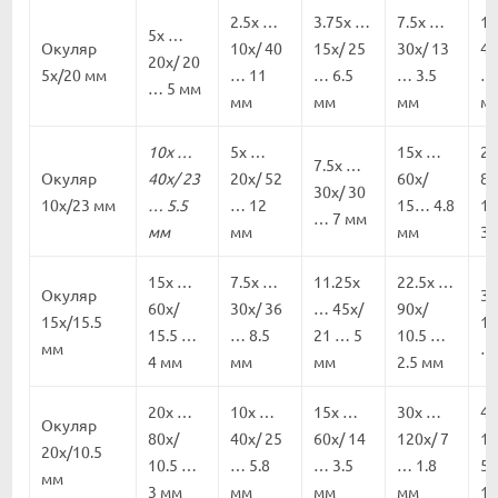
2.5x …
3.75x …
7.5x …
10
5x …
Окуляр
10x/ 40
15x/ 25
30x/ 13
40
20x/ 20
5x/20 мм
… 11
… 6.5
… 3.5
… 
… 5 мм
мм
мм
мм
м
10x …
5x …
15x …
20
7.5x …
Окуляр
40x/ 23
20x/ 52
60x/
80
30x/ 30
10x/23 мм
… 5.5
… 12
15… 4.8
11
… 7 мм
мм
мм
мм
3 
15x …
7.5x …
11.25x
22.5x …
Окуляр
30
60x/
30x/ 36
… 45x/
90x/
15x/15.5
12
15.5 …
… 8.5
21 … 5
10.5 …
мм
… 
4 мм
мм
мм
2.5 мм
20x …
10x …
15x …
30x …
40
Окуляр
80x/
40x/ 25
60x/ 14
120x/ 7
16
20x/10.5
10.5 …
… 5.8
… 3.5
… 1.8
5.
мм
3 мм
мм
мм
мм
1.