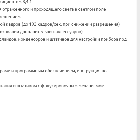
фициентом 8,4:1
 отраженного и проходящего света в светлом поле
азрешением
й кадров (до 192 кадров/сек. при снижении разрешения)
льзовании дополнительных аксессуаров)
лайдов, конденсоров и штативов для настройки прибора под
ерами и программным обеспечением, инструкция по
итания и штативом с фокусировочным механизмом