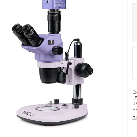
Сх
LE
US
м
П