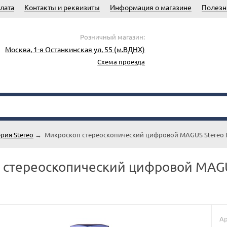
лата
Контакты и реквизиты
Информация о магазине
Полезн
Розничный магазин:
Москва, 1-я Останкинская ул, 55 (м.ВДНХ)
Схема проезда
рия Stereo
→
Микроскоп стереоскопический цифровой MAGUS Stereo 
 стереоскопический цифровой MAGU
Ар