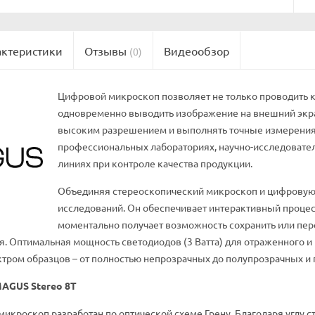
актеристики
Отзывы
Видеообзор
(0)
Цифровой микроскоп позволяет не только проводить к
одновременно выводить изображение на внешний экран
высоким разрешением и выполнять точные измерения.
профессиональных лабораториях, научно-исследовател
линиях при контроле качества продукции.
Объединяя стереоскопический микроскоп и цифровую 
исследований. Он обеспечивает интерактивный процес
моментально получает возможность сохранить или пер
. Оптимальная мощность светодиодов (3 Ватта) для отраженного и
тром образцов – от полностью непрозрачных до полупрозрачных и 
AGUS Stereo 8T
икроскоп разработан по оптической схеме Грену. Благодаря углу с