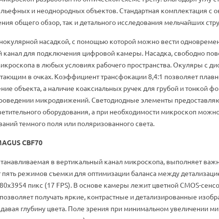
льефных и неоднородных объектов. Стандартная комплектация с ок
ения общего обзор, так и детального исследования мельчайших стру
нокулярной насадкой, с помощью которой можно вести одновремен
й канал для подключения цифровой камеры. Насадка, свободно пов
икроскопа в любых условиях рабочего пространства. Окуляры с д
тающим в очках. Коэффициент трансфокации 8,4:1 позволяет плавно
е объекта, а наличие коаксиальных ручек для грубой и тонкой ф
проведении микродвижений. Светодиодные элементы предоставляю
ветительного оборудования, а при необходимости микроскоп можн
аний темного поля или поляризованного света.
MAGUS CBF70
станавливаемая в вертикальный канал микроскопа, выполняет ва
 пять режимов съемки для оптимизации баланса между детализацией
280x3954 пикс (17 FPS). В основе камеры лежит цветной CMOS-сен
о позволяет получать яркие, контрастные и детализированные изо
давая глубину цвета. Поле зрения при минимальном увеличении ми