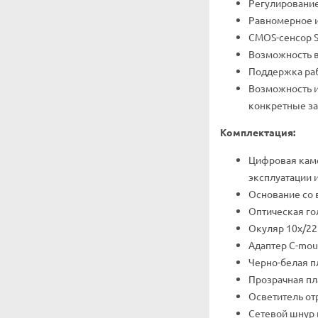
Регулирование
Равномерное и
CMOS-сенсор S
Возможность в
Поддержка раб
Возможность и
конкретные за
Комплектация:
Цифровая каме
эксплуатации 
Основание со 
Оптическая го
Окуляр 10x/22
Адаптер C-mou
Черно-белая п
Прозрачная пл
Осветитель от
Сетевой шнур 