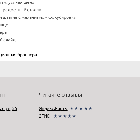
па «гусиная шея»
 предметный столик
й штатив с механизмом фокусировки
нцет
ера
й слайд
ционная брошюра
ин
Читайте отзывы
ая ул, 55
Яндекс.Карты
★★★★★
2ГИС
★★★★★