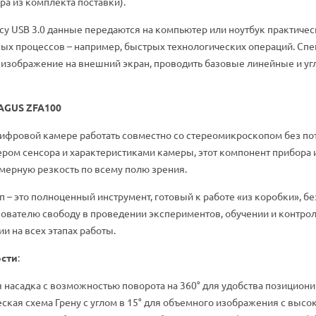
ра из комплекта поставки).
у USB 3.0 данные передаются на компьютер или ноутбук практичес
ых процессов – например, быстрых технологических операций. Сп
 изображение на внешний экран, проводить базовые линейные и уг
AGUS ZFA100
цифровой камере работать совместно со стереомикроскопом без п
ером сенсора и характеристиками камеры, этот компонент прибора
мерную резкость по всему полю зрения.
– это полноценный инструмент, готовый к работе «из коробки», бе
ователю свободу в проведении экспериментов, обучении и контроле
и на всех этапах работы.
ости
:
 насадка с возможностью поворота на 360° для удобства позицион
ская схема Грену с углом в 15° для объемного изображения с высо