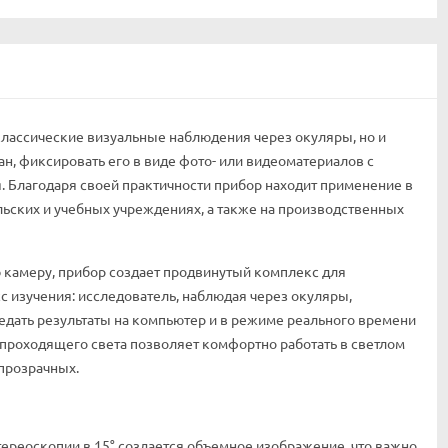
лассические визуальные наблюдения через окуляры, но и
, фиксировать его в виде фото- или видеоматериалов с
 Благодаря своей практичности прибор находит применение в
ьских и учебных учреждениях, а также на производственных
камеру, прибор создает продвинутый комплекс для
с изучения: исследователь, наблюдая через окуляры,
едать результаты на компьютер и в режиме реального времени
 проходящего света позволяет комфортно работать в светлом
прозрачных.
тереоскопии в 15° создается объемное изображение, что важно