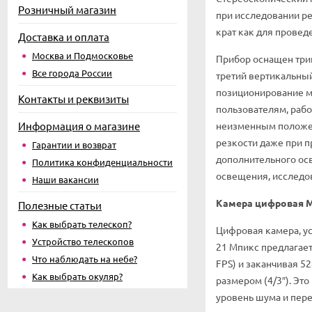
Розничный магазин
при исследовании ре
крат как для провед
Доставка и оплата
Москва и Подмосковье
Прибор оснащен три
Все города России
третий вертикальны
позиционирование м
Контакты и реквизиты
пользователям, рабо
Информация о магазине
неизменным положени
резкости даже при 
Гарантии и возврат
дополнительного ос
Политика конфиденциальности
освещения, исследов
Наши вакансии
Камера цифровая 
Полезные статьи
Как выбрать телескоп?
Цифровая камера, у
Устройство телескопов
21 Мпикс предлагает
Что наблюдать на небе?
FPS) и заканчивая 5
Как выбрать окуляр?
размером (4/3″). Эт
уровень шума и пере