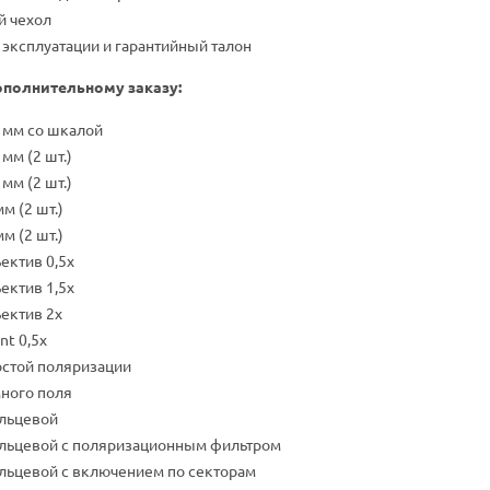
 чехол
 эксплуатации и гарантийный талон
ополнительному заказу:
 мм со шкалой
мм (2 шт.)
мм (2 шт.)
м (2 шт.)
м (2 шт.)
ектив 0,5x
ектив 1,5x
ъектив 2x
nt 0,5х
остой поляризации
ного поля
ольцевой
ольцевой с поляризационным фильтром
льцевой с включением по секторам