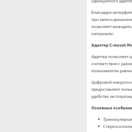
однократного адапте
Благодаря интерфейс
при записи динамичн
позволяет выводить
материалы.
Адаптер C-mount M
Адаптер позволяет 
соответствии с разм
пользователю равно
Цифровой микроскоп 
предоставляет польз
удобство эксплуатаци
Основные особенн
Тринокулярная
Стереоскопиче