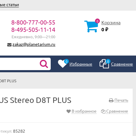
ые статьи
8-800-777-00-55
0
Корзина
8-495-505-11-14
0
₽
Ежедневно, 9:00—21:00
zakaz@planetarium.ru
0
0
Избранные
Сравнение
D8T PLUS
S Stereo D8T PLUS
Печать
В избранное
Сравнение
85282
тикул: