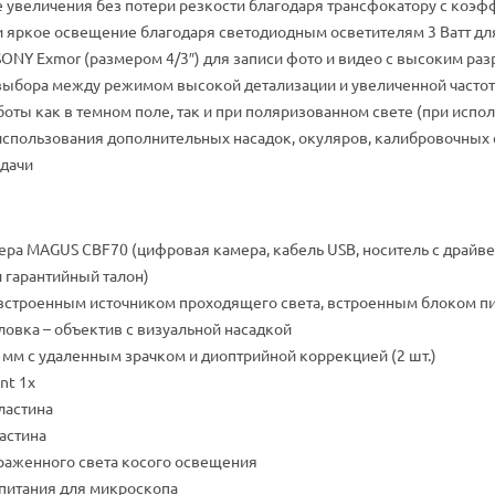
 увеличения без потери резкости благодаря трансфокатору с коэф
 яркое освещение благодаря светодиодным осветителям 3 Ватт для
ONY Exmor (размером 4/3″) для записи фото и видео с высоким р
ыбора между режимом высокой детализации и увеличенной частото
оты как в темном поле, так и при поляризованном свете (при испо
спользования дополнительных насадок, окуляров, калибровочных с
дачи
ра MAGUS CBF70 (цифровая камера, кабель USB, носитель с драйв
и гарантийный талон)
встроенным источником проходящего света, встроенным блоком п
ловка – объектив с визуальной насадкой
 мм с удаленным зрачком и диоптрийной коррекцией (2 шт.)
nt 1х
ластина
астина
раженного света косого освещения
питания для микроскопа