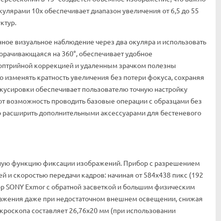
улярами 10x обеспечивает диапазон увеличения от 6,5 до 55
ктур.
ное визуальное наблюдение через два окуляра и использовать
орачивающаяся на 360°, обеспечивает удобное
иоптрийной коррекцией и удаленным зрачком полезны
 изменять кратность увеличения без потери фокуса, сохраняя
окусировки обеспечивает пользователю точную настройку
т возможность проводить базовые операции с образцами без
о расширить дополнительными аксессуарами для бестеневого
жную функцию фиксации изображений. Прибор с разрешением
 и скоростью передачи кадров: начиная от 584x438 пикс (192
сор SONY Exmor с обратной засветкой и большим физическим
бражения даже при недостаточном внешнем освещении, снижая
кроскопа составляет 26,76х20 мм (при использовании