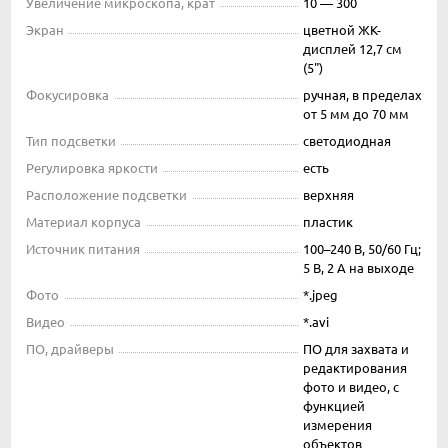
Увеличение микроскопа, крат
10 — 300
Экран
цветной ЖК-
дисплей 12,7 см
(5")
Фокусировка
ручная, в пределах
от 5 мм до 70 мм
Тип подсветки
светодиодная
Регулировка яркости
есть
Расположение подсветки
верхняя
Материал корпуса
пластик
Источник питания
100–240 В, 50/60 Гц;
5 В, 2 A на выходе
Фото
*.jpeg
Видео
*.avi
ПО, драйверы
ПО для захвата и
редактирования
фото и видео, с
функцией
измерения
объектов