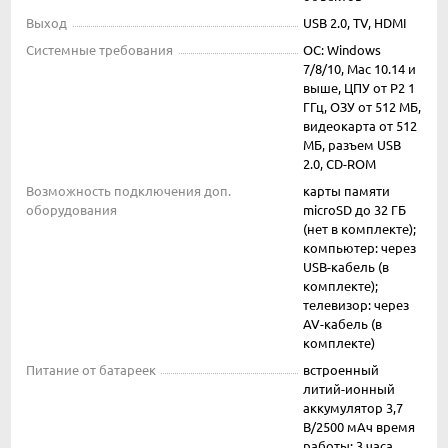
Выход
USB 2.0, TV, HDMI
Системные требования
ОС: Windows
7/8/10, Mac 10.14 и
выше, ЦПУ от P2 1
ГГц, ОЗУ от 512 МБ,
видеокарта от 512
МБ, разъем USB
2.0, CD-ROM
Возможность подключения доп.
карты памяти
оборудования
microSD до 32 ГБ
(нет в комплекте);
компьютер: через
USB-кабель (в
комплекте);
телевизор: через
AV-кабель (в
комплекте)
Питание от батареек
встроенный
литий-ионный
аккумулятор 3,7
В/2500 мАч время
работы: 3 часа,