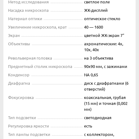
Метод исследования
светлое поле
Насадка микроскопа
ЖК-дисплей
Материал оптики
оптическое стекло
Увеличение микроскопа, крат
40 — 1600
Экран
цветной ЖК-экран 7"
Объективы
ахроматические: 4х,
10х, 40x
Револьверная головка
на 3 объектива
Предметный столик микроскопа
90x90 мм, с зажимами
Конденсор
NA 0,65
Диафрагма
диск с диафрагмами (6
отверстий)
Фокусировка
коаксиальная, грубая
(15 мм) и точная (0,002
мм)
Тип подсветки
светодиодная
Регулировка яркости
есть
Тип лампы подсветки
с коллектором,