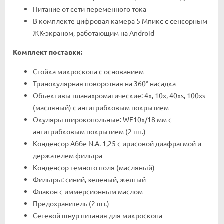
Питание от сети переменного тока
В комплекте цифровая камера 5 Мпикс с сенсорным
ЖК-экраном, работающим на Android
Комплект поставки:
Стойка микроскопа с основанием
Тринокулярная поворотная на 360° насадка
Объективы планахроматические: 4х, 10х, 40xs, 100хs
(масляный) с антигрибковым покрытием
Окуляры широкопольные: WF10x/18 мм с
антигрибковым покрытием (2 шт.)
Конденсор Аббе N.A. 1,25 с ирисовой диафрагмой и
держателем фильтра
Конденсор темного поля (масляный)
Фильтры: синий, зеленый, желтый
Флакон с иммерсионным маслом
Предохранитель (2 шт.)
Сетевой шнур питания для микроскопа