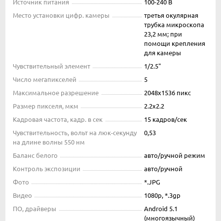
Источник питания
100-240 В
Место установки цифр. камеры
третья окулярная
трубка микроскопа
23,2 мм; при
помощи крепления
для камеры
Чувствительный элемент
1/2.5"
Число мегапикселей
5
Максимальное разрешение
2048x1536 пикс
Размер пикселя, мкм
2.2x2.2
Кадровая частота, кадр. в сек
15 кадров/сек
Чувствительность, вольт на люк-секунду
0,53
на длине волны 550 нм
Баланс белого
авто/ручной режим
Контроль экспозиции
авто/ручной
Фото
*.JPG
Видео
1080p, *.3gp
ПО, драйверы
Android 5.1
(многоязычный)