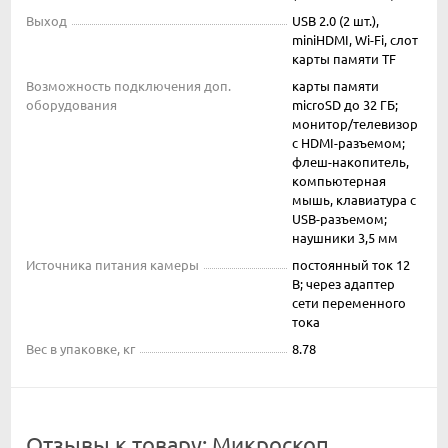
Выход
USB 2.0 (2 шт.),
miniHDMI, Wi-Fi, слот
карты памяти TF
Возможность подключения доп.
карты памяти
оборудования
microSD до 32 ГБ;
монитор/телевизор
с HDMI-разъемом;
флеш-накопитель,
компьютерная
мышь, клавиатура с
USB-разъемом;
наушники 3,5 мм
Источника питания камеры
постоянный ток 12
В; через адаптер
сети переменного
тока
Вес в упаковке, кг
8.78
Отзывы к товару: Микроскоп