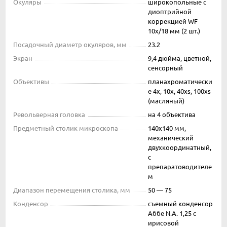
Окуляры
широкопольные с
диоптрийной
коррекцией WF
10x/18 мм (2 шт.)
Посадочный диаметр окуляров, мм
23.2
Экран
9,4 дюйма, цветной,
сенсорный
Объективы
планахроматически
е 4х, 10х, 40хs, 100хs
(масляный)
Револьверная головка
на 4 объектива
Предметный столик микроскопа
140х140 мм,
механический
двухкоординатный,
с
препаратоводителе
м
Диапазон перемещения столика, мм
50 — 75
Конденсор
съемный конденсор
Аббе N.A. 1,25 с
ирисовой