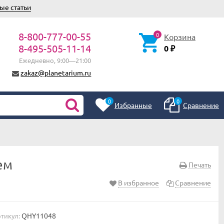
ые статьи
8-800-777-00-55
0
Корзина
8-495-505-11-14
0
₽
Ежедневно, 9:00—21:00
zakaz@planetarium.ru
0
0
Избранные
Сравнение
ем
Печать
В избранное
Сравнение
QHY11048
тикул: