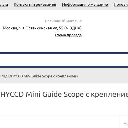
лата
Контакты и реквизиты
Информация о магазине
Полезн
Розничный магазин:
Москва, 1-я Останкинская ул, 55 (м.ВДНХ)
Схема проезда
гид QHYCCD Mini Guide Scope с креплением
HYCCD Mini Guide Scope с креплени
Ар