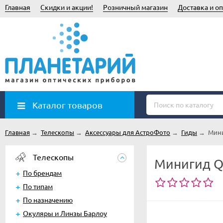
Главная
Скидки и акции!
Розничный магазин
Доставка и оп
Каталог товаров
Главная
→
Телескопы
→
Аксессуары для АстроФото
→
Гиды
→
Мини
Телескопы
Минигид Q
По брендам
По типам
По назначению
Окуляры и Линзы Барлоу