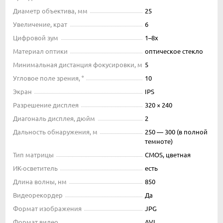
Диаметр объектива, мм
25
Увеличение, крат
6
Цифровой зум
1–8x
Материал оптики
оптическое стекло
Минимальная дистанция фокусировки, м
5
Угловое поле зрения, °
10
Экран
IPS
Разрешение дисплея
320 × 240
Диагональ дисплея, дюйм
2
Дальность обнаружения, м
250 — 300 (в полной
темноте)
Тип матрицы
CMOS, цветная
ИК-осветитель
есть
Длина волны, нм
850
Видеорекордер
Да
Формат изображения
JPG
Формат видео
AVI