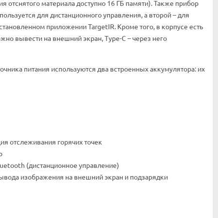
 отснятого материала доступно 16 ГБ памяти). Также прибор
пользуется для дистанционного управления, а второй – для
становленном приложении TargetIR. Кроме того, в корпусе есть
жно вывести на внешний экран, Type-C – через него
очника питания используются два встроенных аккумулятора: их
ция отслеживания горячих точек
р
luetooth (дистанционное управление)
вывода изображения на внешний экран и подзарядки