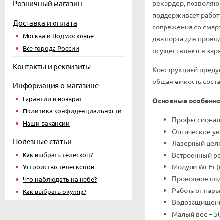
Розничный магазин
рекордер, позволяющ
поддерживает работу
Доставка и оплата
сопряжения со смарт
Москва и Подмосковье
два порта для прово
Все города России
осуществляется заря
Контакты и реквизиты
Конструкцией предус
общая емкость соста
Информация о магазине
Гарантии и возврат
Основные особенно
Политика конфиденциальности
Профессиональ
Наши вакансии
Оптическое уве
Полезные статьи
Лазерный целе
Как выбрать телескоп?
Встроенный ре
Модули Wi-Fi 
Устройство телескопов
Проводное под
Что наблюдать на небе?
Работа от пары
Как выбрать окуляр?
Водозащищенн
Малый вес – 5