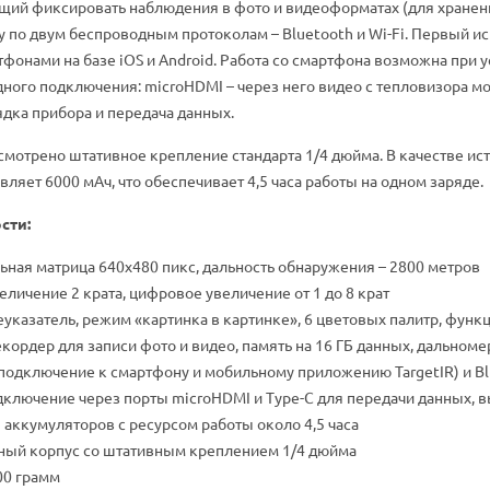
ий фиксировать наблюдения в фото и видеоформатах (для хранения
 по двум беспроводным протоколам – Bluetooth и Wi-Fi. Первый ис
фонами на базе iOS и Android. Работа со смартфона возможна при у
дного подключения: microHDMI – через него видео с тепловизора мо
дка прибора и передача данных.
мотрено штативное крепление стандарта 1/4 дюйма. В качестве ист
вляет 6000 мАч, что обеспечивает 4,5 часа работы на одном заряде.
сти:
ная матрица 640x480 пикс, дальность обнаружения – 2800 метров
личение 2 крата, цифровое увеличение от 1 до 8 крат
указатель, режим «картинка в картинке», 6 цветовых палитр, функ
кордер для записи фото и видео, память на 16 ГБ данных, дальноме
(подключение к смартфону и мобильному приложению TargetIR) и B
ключение через порты microHDMI и Type-C для передачи данных, 
 аккумуляторов с ресурсом работы около 4,5 часа
ый корпус со штативным креплением 1/4 дюйма
00 грамм