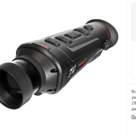
Во
ув
28
д
П