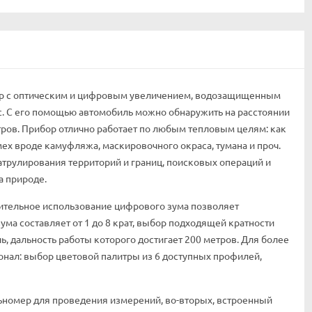
яр с оптическим и цифровым увеличением, водозащищенным
. С его помощью автомобиль можно обнаружить на расстоянии
етров. Прибор отлично работает по любым тепловым целям: как
мех вроде камуфляжа, маскировочного окраса, тумана и проч.
атрулирования территорий и границ, поисковых операций и
а природе.
нительное использование цифрового зума позволяет
ма составляет от 1 до 8 крат, выбор подходящей кратности
, дальность работы которого достигает 200 метров. Для более
ал: выбор цветовой палитры из 6 доступных профилей,
льномер для проведения измерений, во-вторых, встроенный