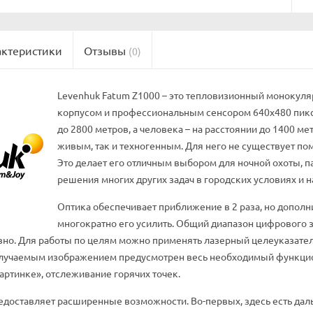
актеристики
Отзывы
(0)
Levenhuk Fatum Z1000 – это тепловизионный монокул
корпусом и профессиональным сенсором 640x480 пикс
до 2800 метров, а человека – на расстоянии до 1400 м
живым, так и техногенным. Для него не существует по
Это делает его отличным выбором для ночной охоты, п
решения многих других задач в городских условиях и н
Оптика обеспечивает приближение в 2 раза, но допол
многократно его усилить. Общий диапазон цифрового зу
но. Для работы по целям можно применять лазерный целеуказатель
олучаемым изображением предусмотрен весь необходимый функцион
артинке», отслеживание горячих точек.
едоставляет расширенные возможности. Во-первых, здесь есть да