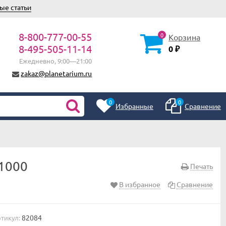
ые статьи
8-800-777-00-55
0
Корзина
8-495-505-11-14
0
₽
Ежедневно, 9:00—21:00
zakaz@planetarium.ru
0
0
Избранные
Сравнение
1000
Печать
В избранное
Сравнение
82084
тикул: