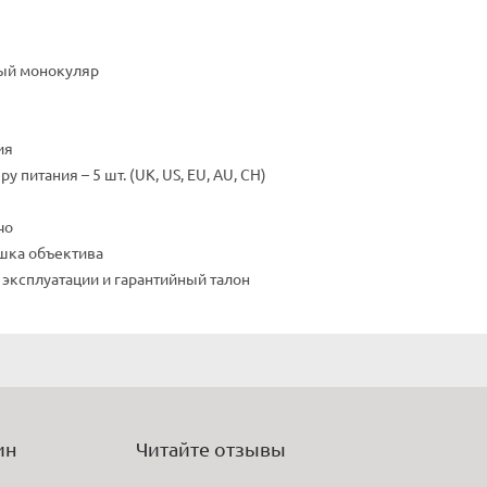
ый монокуляр
ия
у питания – 5 шт. (UK, US, EU, AU, CH)
чо
шка объектива
 эксплуатации и гарантийный талон
ин
Читайте отзывы