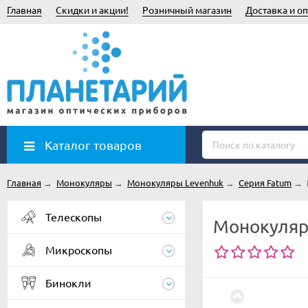
Главная
Скидки и акции!
Розничный магазин
Доставка и оп
Каталог товаров
Главная
→
Монокуляры
→
Монокуляры Levenhuk
→
Серия Fatum
→
Телескопы
Монокуляр
Микроскопы
Бинокли