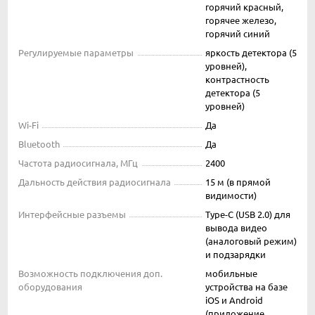
горячий красный,
горячее железо,
горячий синий
Регулируемые параметры
яркость детектора (5
уровней),
контрастность
детектора (5
уровней)
Wi-Fi
Да
Bluetooth
Да
Частота радиосигнала, МГц
2400
Дальность действия радиосигнала
15 м (в прямой
видимости)
Интерфейсные разъемы
Type-C (USB 2.0) для
вывода видео
(аналоговый режим)
и подзарядки
Возможность подключения доп.
мобильные
оборудования
устройства на базе
iOS и Android
(приложение