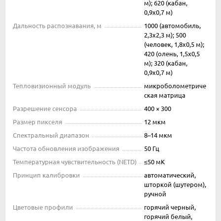
м); 620 (кабан,
0,9х0,7 м)
Дальность распознавания, м
1000 (автомобиль,
2,3х2,3 м); 500
(человек, 1,8х0,5 м);
420 (олень, 1,5х0,5
м); 320 (кабан,
0,9х0,7 м)
Тепловизионный модуль
микроболометриче
ская матрица
Разрешение сенсора
400 × 300
Размер пикселя
12 мкм
Спектральный диапазон
8–14 мкм
Частота обновления изображения
50 Гц
Температурная чувствительность (NETD)
≤50 мК
Принцип калибровки
автоматический,
шторкой (шутером),
ручной
Цветовые профили
горячий черный,
горячий белый,