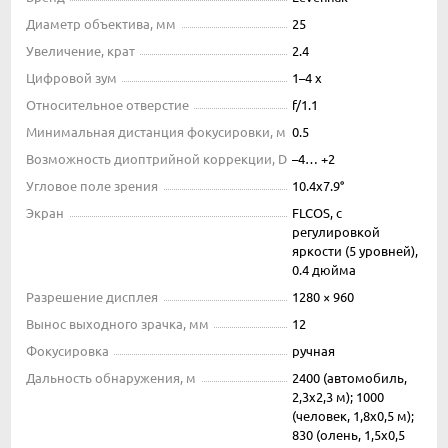
Диаметр объектива, мм
25
Увеличение, крат
2.4
Цифровой зум
1–4 x
Относительное отверстие
f/1.1
Минимальная дистанция фокусировки, м
0.5
Возможность диоптрийной коррекции, D
–4… +2
Угловое поле зрения
10.4х7.9°
Экран
FLCOS, с
регулировкой
яркости (5 уровней),
0.4 дюйма
Разрешение дисплея
1280 × 960
Вынос выходного зрачка, мм
12
Фокусировка
ручная
Дальность обнаружения, м
2400 (автомобиль,
2,3х2,3 м); 1000
(человек, 1,8х0,5 м);
830 (олень, 1,5х0,5