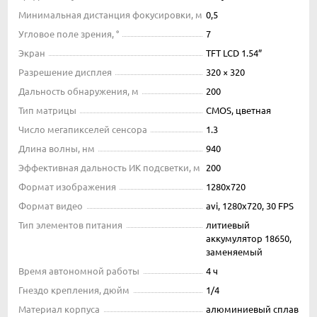
Минимальная дистанция фокусировки, м
0,5
Угловое поле зрения, °
7
Экран
TFT LCD 1.54”
Разрешение дисплея
320 × 320
Дальность обнаружения, м
200
Тип матрицы
CMOS, цветная
Число мегапикселей сенсора
1.3
Длина волны, нм
940
Эффективная дальность ИК подсветки, м
200
Формат изображения
1280х720
Формат видео
avi, 1280х720, 30 FPS
Тип элементов питания
литиевый
аккумулятор 18650,
заменяемый
Время автономной работы
4 ч
Гнездо крепления, дюйм
1/4
Материал корпуса
алюминиевый сплав