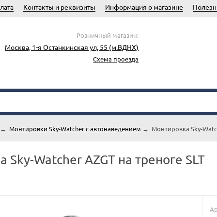
лата
Контакты и реквизиты
Информация о магазине
Полезн
Розничный магазин:
Москва, 1-я Останкинская ул, 55 (м.ВДНХ)
Схема проезда
→
Монтировки Sky-Watcher с автонаведением
→
Монтировка Sky-Watch
 Sky-Watcher AZGT на треноге SLT
Ар