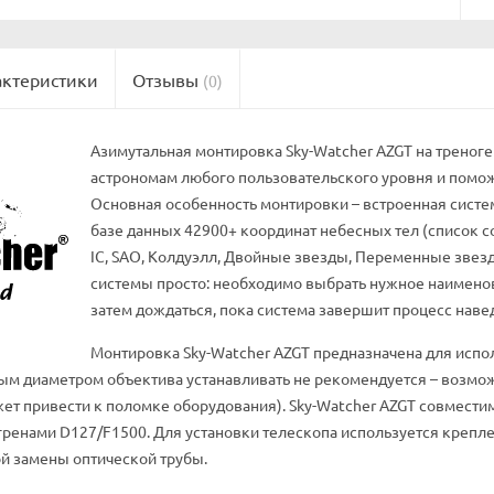
актеристики
Отзывы
(0)
Азимутальная монтировка Sky-Watcher AZGT на треноге
астрономам любого пользовательского уровня и помож
Основная особенность монтировки – встроенная систе
базе данных 42900+ координат небесных тел (список со
IC, SAO, Колдуэлл, Двойные звезды, Переменные зве
системы просто: необходимо выбрать нужное наименов
затем дождаться, пока система завершит процесс навед
Монтировка Sky-Watcher AZGT предназначена для испол
ным диаметром объектива устанавливать не рекомендуется – воз
жет привести к поломке оборудования). Sky-Watcher AZGT совмест
енами D127/F1500. Для установки телескопа используется крепле
й замены оптической трубы.