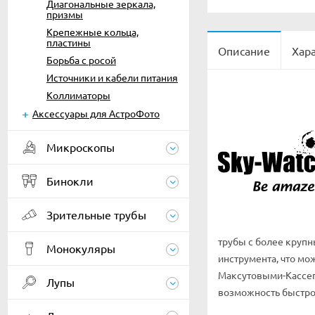
Диагональные зеркала,
призмы
Крепежные кольца,
пластины
Описание
Хар
Борьба с росой
Источники и кабели питания
Коллиматоры
Аксессуары для АстроФото
Микроскопы
Бинокли
Зрительные трубы
трубы с более круп
Монокуляры
инструмента, что мо
Максутовыми-Кассегр
Лупы
возможность быстро