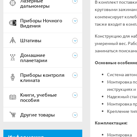
Лазерные
В комплект поставки
дальномеры
круговыми зажимами
компенсирует колеб
Приборы Ночного
также входит в комп
Видения
Конструкцию для наб
Штативы
умеренный вес. Рабо
заниматься поисками
Домашние
планетарии
Основные особенно
Приборы контроля
Система автом
климата
Монтировка по
инструкциях и
Книги, учебные
Надежный стал
пособия
Монтировка пр
Крепление тип
Другие товары
Комплектация:
Монтировка
Информация