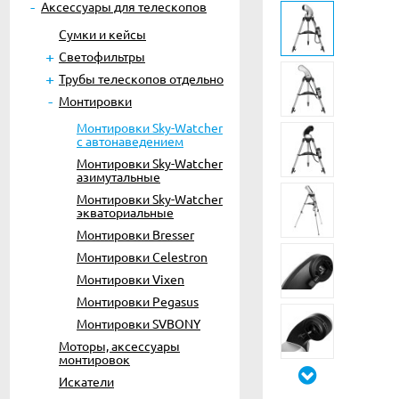
Аксессуары для телескопов
Сумки и кейсы
Светофильтры
Трубы телескопов отдельно
Монтировки
Монтировки Sky-Watcher
с автонаведением
Монтировки Sky-Watcher
азимутальные
Монтировки Sky-Watcher
экваториальные
Монтировки Bresser
Монтировки Celestron
Монтировки Vixen
Монтировки Pegasus
Монтировки SVBONY
Моторы, аксессуары
монтировок
Искатели