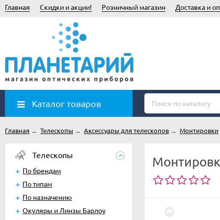
Главная
Скидки и акции!
Розничный магазин
Доставка и оп
Каталог товаров
Главная
→
Телескопы
→
Аксессуары для телескопов
→
Монтировки
Телескопы
Монтировка
По брендам
По типам
По назначению
Окуляры и Линзы Барлоу