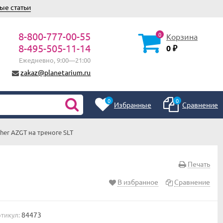
ые статьи
8-800-777-00-55
0
Корзина
8-495-505-11-14
0
₽
Ежедневно, 9:00—21:00
zakaz@planetarium.ru
0
0
Избранные
Сравнение
er AZGT на треноге SLT
Печать
В избранное
Сравнение
84473
тикул: