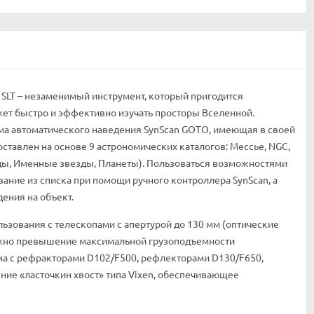
 SLT – незаменимый инструмент, который пригодится
ет быстро и эффективно изучать просторы Вселенной.
ма автоматического наведения SynScan GOTO, имеющая в своей
ставлен на основе 9 астрономических каталогов: Мессье, NGC,
зды, Именные звезды, Планеты). Пользоваться возможностями
ание из списка при помощи ручного контроллера SynScan, а
ения на объект.
ьзования с телескопами с апертурой до 130 мм (оптические
можно превышение максимальной грузоподъемности
има с рефракторами D102/F500, рефлекторами D130/F650,
ние «ласточкин хвост» типа Vixen, обеспечивающее