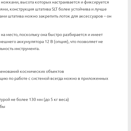
и ножками, высота которых настраивается и фиксируется
и, конструкция штатива SLT более устойчива и лучше
ми штатива можно закрепить лоток для аксессуаров – он
на место, поскольку она быстро разбирается и имеет
ешнего аккумулятора 12 В (опция), что позволяет не
ьность инструмента.
именований космических объектов
цию по работе с системой всегда можно в приложенных
рой не более 130 мм (до 5 кг веса)
убы