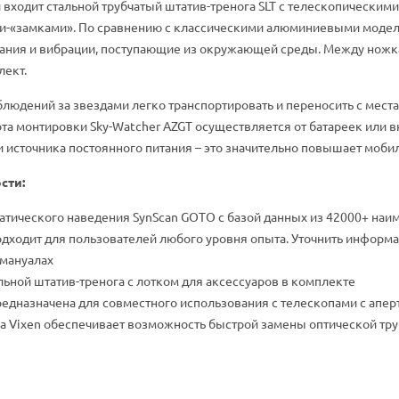
 входит стальной трубчатый штатив-тренога SLT с телескопическим
-«замками». По сравнению с классическими алюминиевыми моделям
ания и вибрации, поступающие из окружающей среды. Между ножка
лект.
людений за звездами легко транспортировать и переносить с места 
та монтировки Sky-Watcher AZGT осуществляется от батареек или вн
 источника постоянного питания – это значительно повышает мобил
сти:
атического наведения SynScan GOTO с базой данных из 42000+ на
дходит для пользователей любого уровня опыта. Уточнить информа
 мануалах
ьной штатив-тренога с лотком для аксессуаров в комплекте
едназначена для совместного использования с телескопами с аперту
а Vixen обеспечивает возможность быстрой замены оптической тр