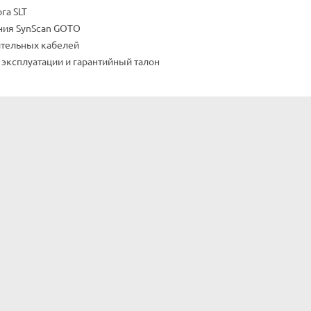
га SLT
ния SynScan GOTO
ительных кабелей
 эксплуатации и гарантийный талон