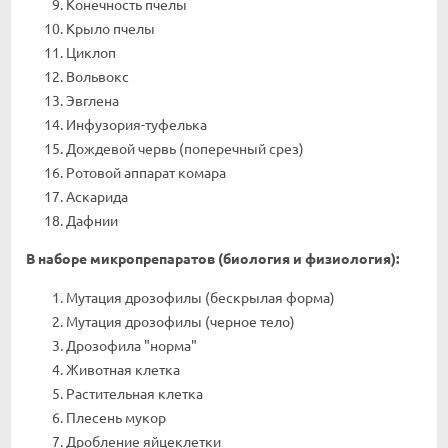
Конечность пчелы
Крыло пчелы
Циклоп
Вольвокс
Эвглена
Инфузория-туфелька
Дождевой червь (поперечный срез)
Ротовой аппарат комара
Аскарида
Дафнии
В наборе микропрепаратов (биология и физиология):
Мутация дрозофилы (бескрылая форма)
Мутация дрозофилы (черное тело)
Дрозофила "норма"
Животная клетка
Растительная клетка
Плесень мукор
Дробление яйцеклетки