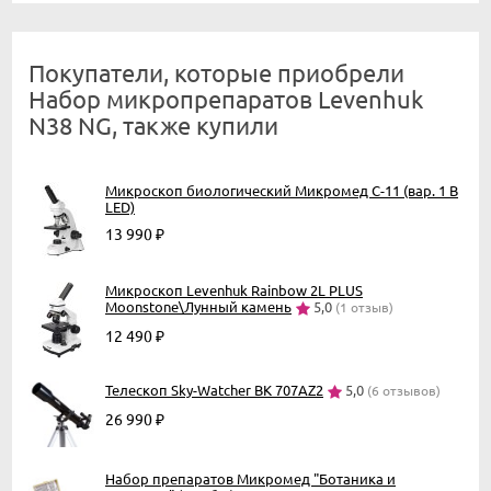
Покупатели, которые приобрели
Набор микропрепаратов Levenhuk
N38 NG, также купили
Микроскоп биологический Микромед С-11 (вар. 1 B
LED)
13 990
₽
Микроскоп Levenhuk Rainbow 2L PLUS
Moonstone\Лунный камень
5,0
(1 отзыв)
12 490
₽
Телескоп Sky-Watcher BK 707AZ2
5,0
(6 отзывов)
26 990
₽
Набор препаратов Микромед "Ботаника и