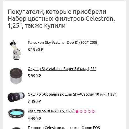
Покупатели, которые приобрели
Набор цветных фильтров Celestron,
1,25", также купили
Телескоп Sky-Watcher Dob 8" (200/1200)
87 990
₽
Окуляр Sky-Watcher Super 3,6 мм, 1,25"
5 990
₽
Окуляр оборачивающий Sky-Watcher 10 мм, 1,25"
7 490
₽
Фильтр SVBONY CLS, 1,25"
4 490
₽
Т-кольцо Celestron для камер Canon EOS