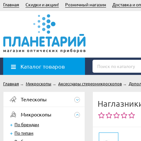
Главная
Скидки и акции!
Розничный магазин
Доставка и оп
Каталог товаров
Главная
→
Микроскопы
→
Аксессуары стереомикроскопов
→
Допол
Телескопы
Наглазник
Микроскопы
По брендам
По типам