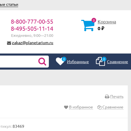
ые статьи
8-800-777-00-55
0
Корзина
8-495-505-11-14
0
₽
Ежедневно, 9:00—21:00
zakaz@planetarium.ru
0
0
Избранные
Сравнение
Печать
В избранное
Сравнение
83469
тикул: