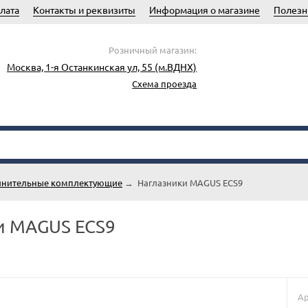
лата
Контакты и реквизиты
Информация о магазине
Полезн
Розничный магазин:
Москва, 1-я Останкинская ул, 55 (м.ВДНХ)
Схема проезда
нительные комплектующие
→
Наглазники MAGUS ECS9
и MAGUS ECS9
Ар