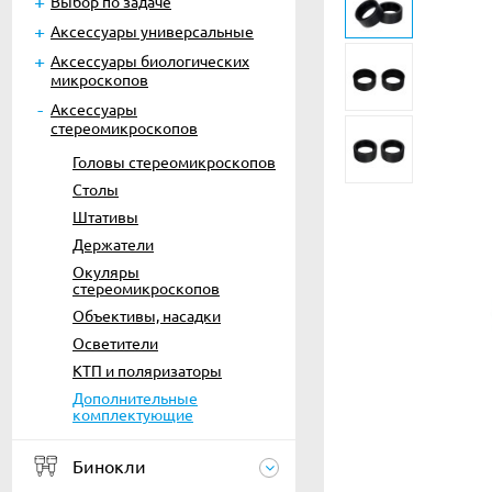
Выбор по задаче
Аксессуары универсальные
Аксессуары биологических
микроскопов
Аксессуары
стереомикроскопов
Головы стереомикроскопов
Столы
Штативы
Держатели
Окуляры
стереомикроскопов
Объективы, насадки
Осветители
КТП и поляризаторы
Дополнительные
комплектующие
Бинокли