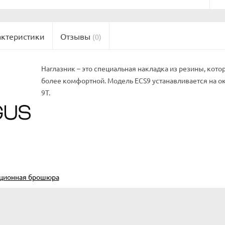
актеристики
Отзывы
(0)
Наглазник – это специальная накладка из резины, кото
более комфортной. Модель ECS9 устанавливается на о
9T.
ционная брошюра