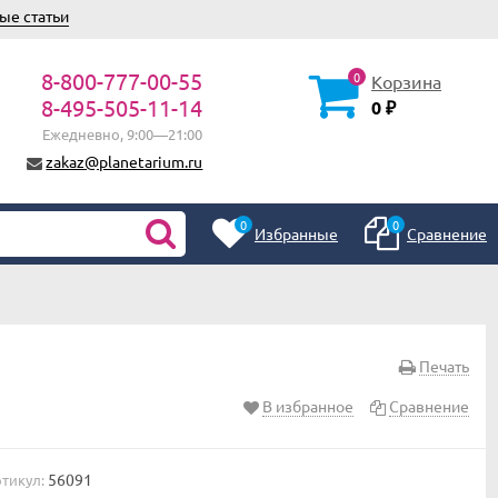
ые статьи
8-800-777-00-55
0
Корзина
8-495-505-11-14
0
₽
Ежедневно, 9:00—21:00
zakaz@planetarium.ru
0
0
Избранные
Сравнение
Печать
В избранное
Сравнение
56091
тикул: