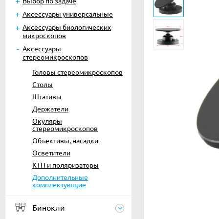
Выбор по задаче
Аксессуары универсальные
Аксессуары биологических
микроскопов
Аксессуары
стереомикроскопов
Головы стереомикроскопов
Столы
Штативы
Держатели
Окуляры
стереомикроскопов
Объективы, насадки
Осветители
КТП и поляризаторы
Дополнительные
комплектующие
Бинокли