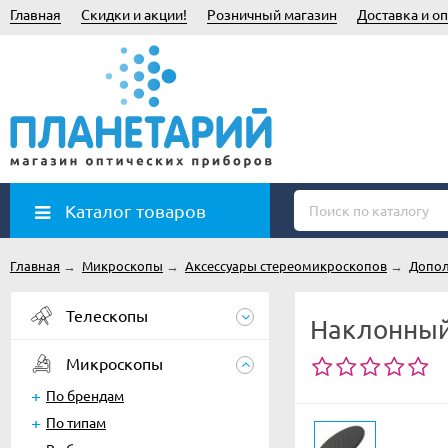
Главная
Скидки и акции!
Розничный магазин
Доставка и оп
Каталог товаров
Главная
→
Микроскопы
→
Аксессуары стереомикроскопов
→
Допол
Телескопы
Наклонный
Микроскопы
По брендам
По типам