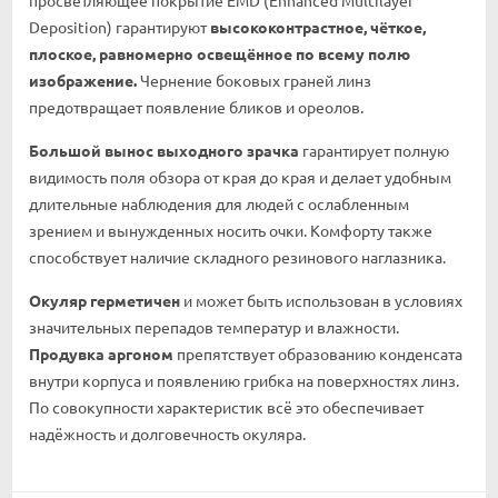
просветляющее покрытие EMD (Enhanced Multilayer
Deposition) гарантируют
высококонтрастное, чёткое,
плоское, равномерно освещённое по всему полю
изображение.
Чернение боковых граней линз
предотвращает появление бликов и ореолов.
Большой вынос выходного зрачка
гарантирует полную
видимость поля обзора от края до края и делает удобным
длительные наблюдения для людей с ослабленным
зрением и вынужденных носить очки. Комфорту также
способствует наличие складного резинового наглазника.
Окуляр герметичен
и может быть использован в условиях
значительных перепадов температур и влажности.
Продувка аргоном
препятствует образованию конденсата
внутри корпуса и появлению грибка на поверхностях линз.
По совокупности характеристик всё это обеспечивает
надёжность и долговечность окуляра.