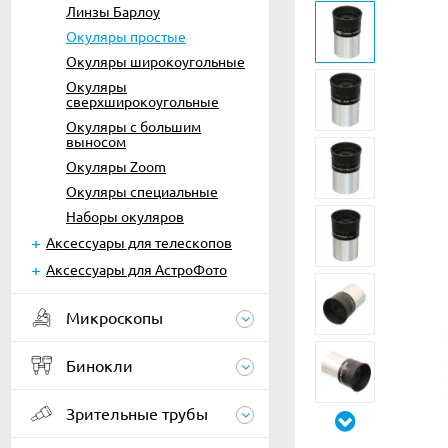
Линзы Барлоу
Окуляры простые
Окуляры широкоугольные
Окуляры
сверхширокоугольные
Окуляры с большим
выносом
Окуляры Zoom
Окуляры специальные
Наборы окуляров
Аксессуары для телескопов
Аксессуары для АстроФото
Микроскопы
Бинокли
Зрительные трубы