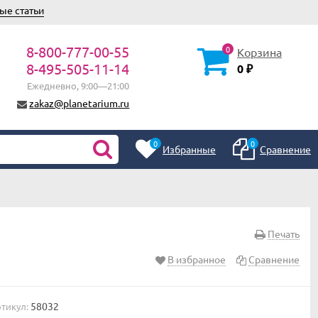
ые статьи
8-800-777-00-55
0
Корзина
8-495-505-11-14
0
₽
Ежедневно, 9:00—21:00
zakaz@planetarium.ru
0
0
Избранные
Сравнение
Печать
В избранное
Сравнение
58032
тикул: