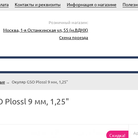
лата
Контакты и реквизиты
Информация о магазине
Полезн
Розничный магазин:
Москва, 1-я Останкинская ул, 55 (м.ВДНХ)
Схема проезда
тые
→
Окуляр GSO Plossl 9 мм, 1,25"
Plossl 9 мм, 1,25"
Ар
Скидка!