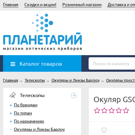
Главная
Скидки и акции!
Розничный магазин
Доставка и оп
Каталог товаров
Главная
→
Телескопы
→
Окуляры и Линзы Барлоу
→
Окуляры прос
Телескопы
Окуляр GSO 
По брендам
По типам
По назначению
Окуляры и Линзы Барлоу