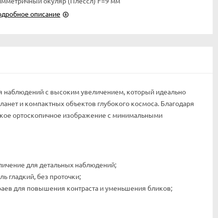
мметричный окуляр (Плёссл) F=9 мм
одробное описание
для наблюдений с высоким увеличением, который идеально
планет и компактных объектов глубокого космоса. Благодаря
езкое ортоскопичное изображение с минимальными
личение для детальных наблюдений;
ь гладкий, без проточки;
аев для повышения контраста и уменьшения бликов;