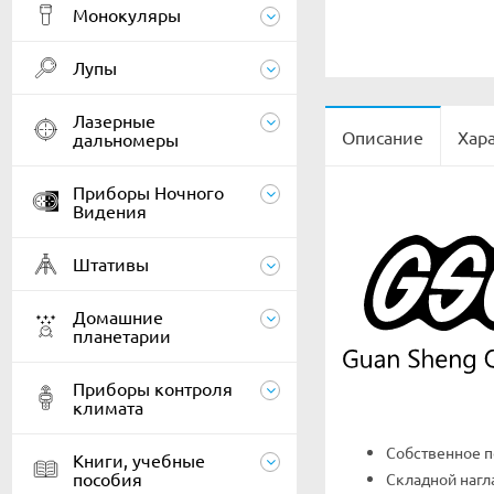
Монокуляры
Лупы
Лазерные
Описание
Хар
дальномеры
Приборы Ночного
Видения
Штативы
Домашние
планетарии
Приборы контроля
климата
Собственное по
Книги, учебные
пособия
Складной нагл