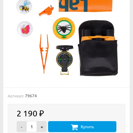
79674
Артикул:
2 190
₽
-
+
Купить