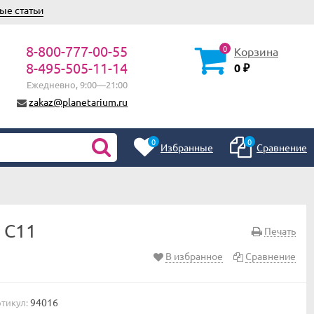
ые статьи
8-800-777-00-55
0
Корзина
8-495-505-11-14
0
₽
Ежедневно, 9:00—21:00
zakaz@planetarium.ru
0
0
Избранные
Сравнение
 С11
Печать
В избранное
Сравнение
94016
тикул: