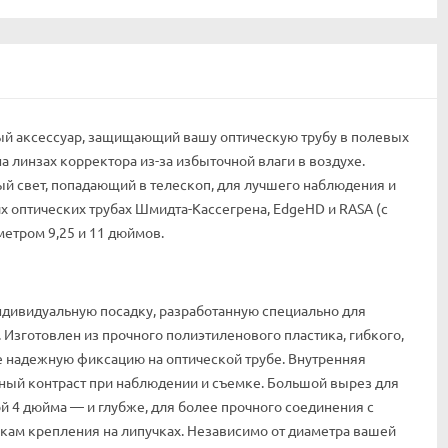
ый аксессуар, защищающий вашу оптическую трубу в полевых
 линзах корректора из-за избыточной влаги в воздухе.
й свет, попадающий в телескоп, для лучшего наблюдения и
х оптических трубах Шмидта-Кассегрена, EdgeHD и RASA (с
етром 9,25 и 11 дюймов.
ндивидуальную посадку, разработанную специально для
. Изготовлен из прочного полиэтиленового пластика, гибкого,
е надежную фиксацию на оптической трубе. Внутренняя
ьный контраст при наблюдении и съемке. Большой вырез для
 4 дюйма — и глубже, для более прочного соединения с
чкам крепления на липучках. Независимо от диаметра вашей