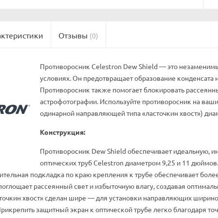
актеристики
Отзывы
(0)
Противоросник Celestron Dew Shield — это незаменим
условиях. Он предотвращает образование конденсата на
Противоросник также помогает блокировать рассеянны
астрофотографии. Используйте противоросник на ваши
одинарной направляющей типа «ласточкин хвост») диам
Конструкция:
Противоросник Dew Shield обеспечивает идеальную, и
оптических труб Celestron диаметром 9,25 и 11 дюймов
ительная подкладка по краю крепления к трубе обеспечивает боле
поглощает рассеянный свет и избыточную влагу, создавая оптимал
точкин хвост» сделан шире — для установки направляющих шириной
Прикрепить защитный экран к оптической трубе легко благодаря то