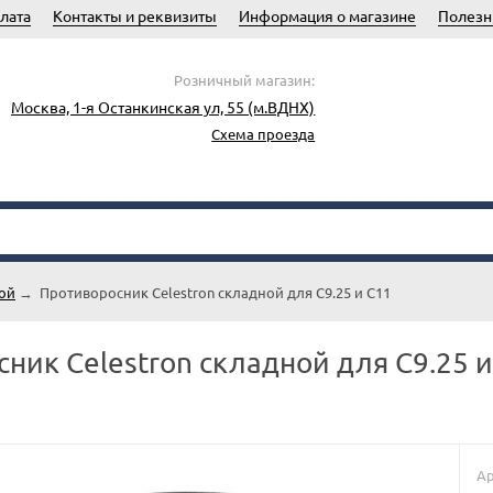
лата
Контакты и реквизиты
Информация о магазине
Полезн
Розничный магазин:
Москва, 1-я Останкинская ул, 55 (м.ВДНХ)
Схема проезда
сой
→
Противоросник Celestron складной для С9.25 и С11
ник Celestron складной для С9.25 и
Ар