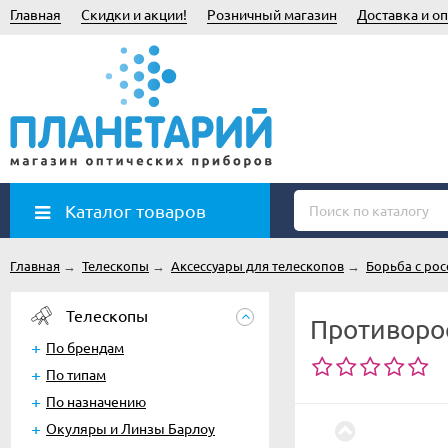
Главная
Скидки и акции!
Розничный магазин
Доставка и оп
Каталог товаров
Главная
→
Телескопы
→
Аксессуары для телескопов
→
Борьба с ро
Телескопы
Противорос
По брендам
По типам
По назначению
Окуляры и Линзы Барлоу