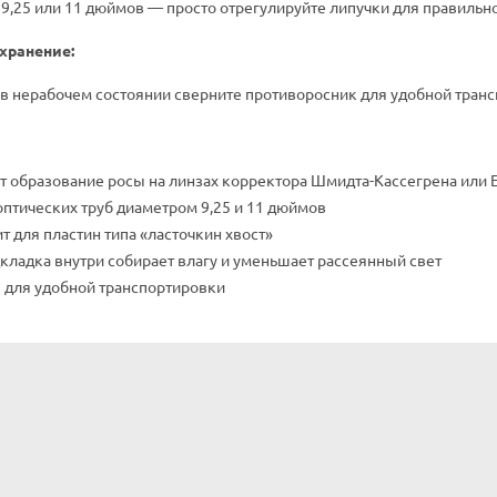
9,25 или 11 дюймов — просто отрегулируйте липучки для правильно
хранение:
в нерабочем состоянии сверните противоросник для удобной транс
 образование росы на линзах корректора Шмидта-Кассегрена или
оптических труб диаметром 9,25 и 11 дюймов
т для пластин типа «ласточкин хвост»
кладка внутри собирает влагу и уменьшает рассеянный свет
 для удобной транспортировки