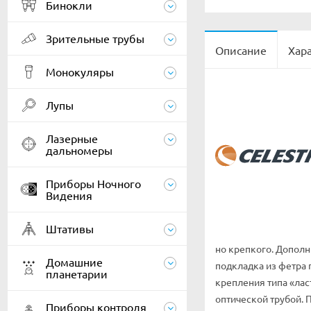
Бинокли
Зрительные трубы
Описание
Хар
Монокуляры
Лупы
Лазерные
дальномеры
Приборы Ночного
Видения
Штативы
но крепкого. Дополн
Домашние
подкладка из фетра 
планетарии
крепления типа «лас
оптической трубой. 
Приборы контроля