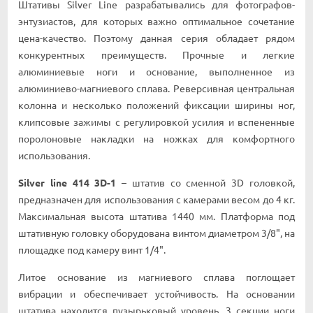
Штативы Silver Line разрабатывались для фотографов-
энтузиастов, для которых важно оптимальное сочетание
цена-качество. Поэтому данная серия обладает рядом
конкурентных преимуществ. Прочные и легкие
алюминиевые ноги и основание, выполненное из
алюминиево-магниевого сплава. Реверсивная центральная
колонна и несколько положений фиксации ширины ног,
клипсовые зажимы с регулировкой усилия и вспененные
поролоновые накладки на ножках для комфортного
использования.
Silver line 414 3D-1
– штатив со сменной 3D головкой,
предназначен для использования с камерами весом до 4 кг.
Максимальная высота штатива 1440 мм. Платформа под
штативную головку оборудована винтом диаметром 3/8", на
площадке под камеру винт 1/4".
Литое основание из магниевого сплава поглощает
вибрации и обеспечивает устойчивость. На основании
штатива находится пузырьковый уровень. 3 секции ноги