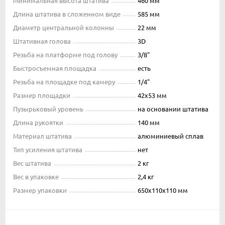
Минимальная высота штатива
460 мм
Длина штатива в сложенном виде
585 мм
Диаметр центральной колонны
22 мм
Штативная голова
3D
Резьба на платформе под голову
3/8"
Быстросъемная площадка
есть
Резьба на площадке под камеру
1/4"
Размер площадки
42х53 мм
Пузырьковый уровень
на основании штатива
Длина рукоятки
140 мм
Материал штатива
алюминиевый сплав
Тип усиления штатива
нет
Вес штатива
2 кг
Вес в упаковке
2,4 кг
Размер упаковки
650х110х110 мм