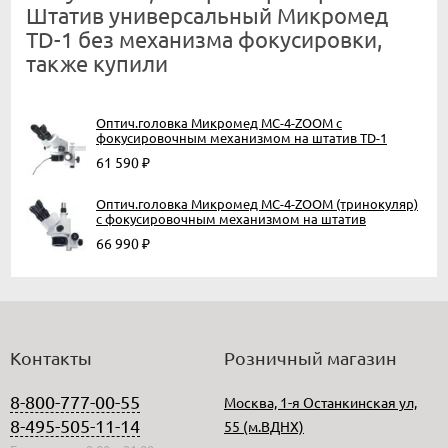
Штатив универсальный Микромед
TD-1 без механизма фокусировки,
также купили
Оптич.головка Микромед МС-4-ZOOM с
фокусировочным механизмом на штатив TD-1
61 590
₽
Оптич.головка Микромед МС-4-ZOOM (тринокуляр)
с фокусировочным механизмом на штатив
66 990
₽
Контакты
Розничный магазин
8-800-777-00-55
Москва, 1-я Останкинская ул,
8-495-505-11-14
55 (м.ВДНХ)