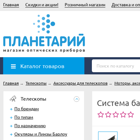
Главная
Скидки и акции!
Розничный магазин
Доставка и оп
Каталог товаров
Главная
→
Телескопы
→
Аксессуары для телескопов
→
Моторы, акс
Телескопы
Система ба
По брендам
По типам
По назначению
Окуляры и Линзы Барлоу