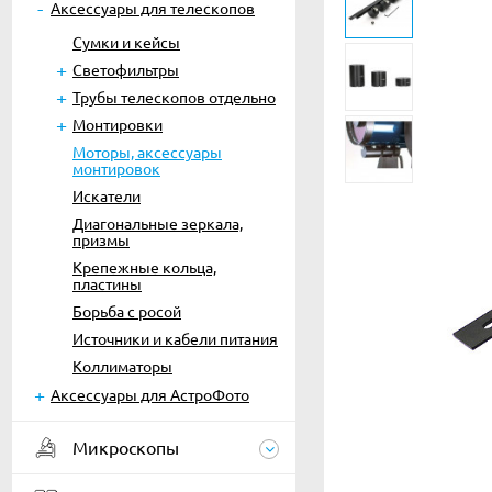
Аксессуары для телескопов
Сумки и кейсы
Светофильтры
Трубы телескопов отдельно
Монтировки
Моторы, аксессуары
монтировок
Искатели
Диагональные зеркала,
призмы
Крепежные кольца,
пластины
Борьба с росой
Источники и кабели питания
Коллиматоры
Аксессуары для АстроФото
Микроскопы