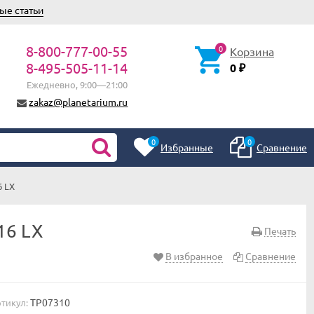
ые статьи
8-800-777-00-55
0
Корзина
8-495-505-11-14
0
₽
Ежедневно, 9:00—21:00
zakaz@planetarium.ru
0
0
Избранные
Сравнение
6 LX
16 LX
Печать
В избранное
Сравнение
TP07310
тикул: