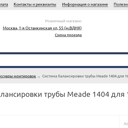
лата
Контакты и реквизиты
Информация о магазине
Полезн
Розничный магазин:
Москва, 1-я Останкинская ул, 55 (м.ВДНХ)
Схема проезда
ессуары монтировок
→
Система балансировки трубы Meade 1404 для 1
лансировки трубы Meade 1404 для 
Ар