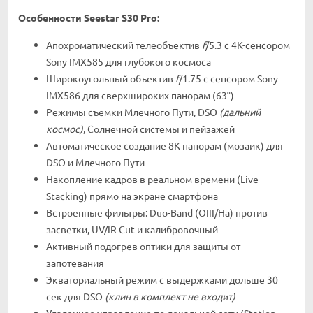
Особенности Seestar S30 Pro:
Апохроматический телеобъектив
f
/5.3 с 4K-сенсором
Sony IMX585 для глубокого космоса
Широкоугольный объектив
f
/1.75 с сенсором Sony
IMX586 для сверхшироких панорам (63°)
Режимы съемки Млечного Пути, DSO
(дальний
космос)
, Солнечной системы и пейзажей
Автоматическое создание 8K панорам (мозаик) для
DSO и Млечного Пути
Накопление кадров в реальном времени (Live
Stacking) прямо на экране смартфона
Встроенные фильтры: Duo-Band (OIII/Ha) против
засветки, UV/IR Cut и калибровочный
Активный подогрев оптики для защиты от
запотевания
Экваториальный режим с выдержками дольше 30
сек для DSO
(клин в комплект не входит)
Удаленное управление по локальной сети (Station