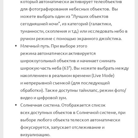
который автоматически активирует
телеобъектив
для фотографирования небесных объектов. Вы
можете выбрать один из "Лучших объектов
сегодняшней ночи", из категорий (галактики,
туманности, скопления и т.д.) или исследовать небо в
ручном режиме с помощью экранного джойстика.
Млечный
путь. П
ри выборе этого
режима
автоматически
активируется
широкоугольный
объектив
и
начинает
снимать
широкую
часть
неба
(
63
°
).
В
ы
можете
выбрать
между
накоплением в реальном времени (Live Mode)
и
непрерывной съемкой (для последующей
обработки)
.
Также доступны таймлапс, режим фото/
видео и цифровой зум.
Солнечная система. Отображается
список
всех
доступных
объектов
в
Солнечной
системе, при
выборе любого объекта телескоп
автоматически
фокусируется
,
запускает
отслеживание
и
визуализацию.