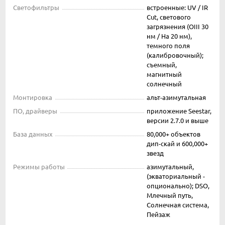
Светофильтры
встроенные: UV / IR
Cut, светового
загрязнения (OIII 30
нм / Ha 20 нм),
темного поля
(калибровочный);
съемный,
магнитный
солнечный
Монтировка
альт-азимутальная
ПО, драйверы
приложение Seestar,
версии 2.7.0 и выше
База данных
80,000+ объектов
дип-скай и 600,000+
звезд
Режимы работы
азимутальный,
(экваториальный -
опционально); DSO,
Млечный путь,
Солнечная система,
Пейзаж