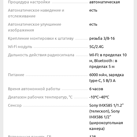
Процедура настройки
автоматическая
Автоматическое наведение и
есть
отслеживание
Автоматическое улучшение
есть
изображения
Крепление монтировки к штативу
резьба 3/8-16
Wi-Fi модуль
5G/2.4G
Дальность действия радиосигнала
Wi-Fi: в пределах 10
м, Bluetooth : в
пределах 5 м
Питание
6000 мАч, зарядка
type-C, 5 В/3 А
Время автономной работы
6 часов
Диапазон рабочих температур, °С
-10℃~40℃
Сенсор
Sony IMX585 1/1.2"
(телескоп), Sony
IMX586 1/2"
(широкоугольная
камера)
Встроенная память, ГБ
128