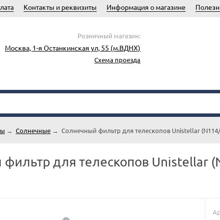
лата
Контакты и реквизиты
Информация о магазине
Полезн
Розничный магазин:
Москва, 1-я Останкинская ул, 55 (м.ВДНХ)
Схема проезда
ры
→
Солнечные
→
Солнечный фильтр для телескопов Unistellar (N114/
фильтр для телескопов Unistellar (
Ар