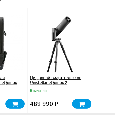
для
Цифровой смарт-телескоп
 eQuinox
Unistellar eQuinox 2
В наличии
489 990
₽