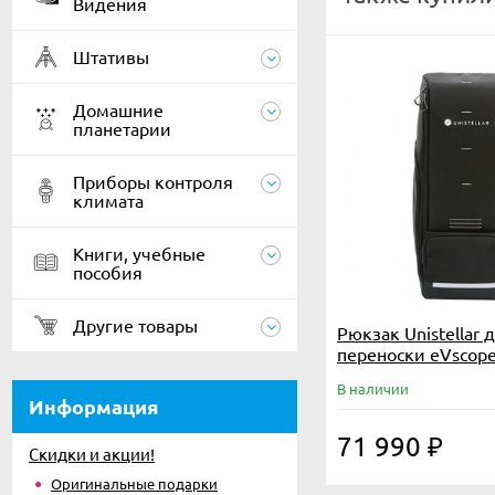
Видения
Штативы
Домашние
планетарии
Приборы контроля
климата
Книги, учебные
пособия
Другие товары
Рюкзак Unistellar 
переноски eVscope
В наличии
Информация
71 990
₽
Скидки и акции!
Оригинальные подарки