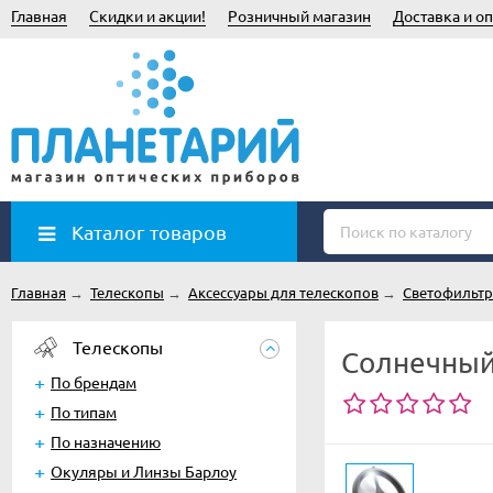
Главная
Скидки и акции!
Розничный магазин
Доставка и оп
Каталог товаров
Главная
→
Телескопы
→
Аксессуары для телескопов
→
Светофильт
Телескопы
Солнечный 
По брендам
По типам
По назначению
Окуляры и Линзы Барлоу