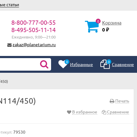
ые статьи
8-800-777-00-55
0
Корзина
8-495-505-11-14
0
₽
Ежедневно, 9:00—21:00
zakaz@planetarium.ru
0
0
Избранные
Сравнение
450)
N114/450)
Печать
В избранное
Сравнение
79530
тикул: