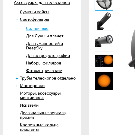
Аксессуары для телескопов
Сумки и кейсы
Светофильтры
Солнечные
Для Луны и планет
Для туманностей и
DeepSky
Для астрофотографии
Наборы фильтров
Фотометрические
Трубы телескопов отдельно
Монтировки
Моторы, аксессуары
монтировок
Искатели
Диагональные зеркала,
призмы
Крепежные кольца,
пластины