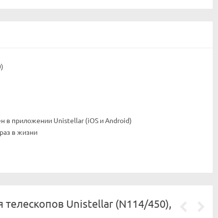
)
в приложении Unistellar (iOS и Android)
раз в жизни
елескопов Unistellar (N114/450),