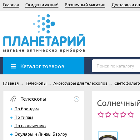
Главная
Скидки и акции!
Розничный магазин
Доставка и оп
Каталог товаров
Главная
→
Телескопы
→
Аксессуары для телескопов
→
Светофильт
Телескопы
Солнечный
По брендам
По типам
По назначению
Окуляры и Линзы Барлоу