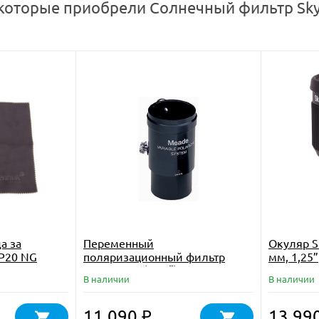
 которые приобрели Солнечный фильтр Sky
а за
Переменный
Окуляр S
 P20 NG
поляризационный фильтр
мм, 1,25”
Meade 905 (1.25")
В наличии
В наличии
11 090
13 99
₽