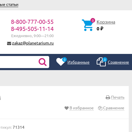
ые статьи
8-800-777-00-55
0
Корзина
8-495-505-11-14
0
₽
Ежедневно, 9:00—21:00
zakaz@planetarium.ru
0
0
Избранные
Сравнение
м
Печать
В избранное
Сравнение
71314
тикул: