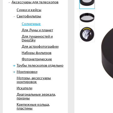
Аксессуары для телескопов
Сумки и кейсы
Светофильтры
Солнечные
Для Луны и планет
Для туманностей и
DeepSky
Для астрофотографии
Наборы фильтров
Фотометрические
Трубы телескопов отдельно
Монтировки
Моторы, аксессуары
монтировок
Искатели
Диагональные зеркала,
призмы
Крепежные кольца,
пластины