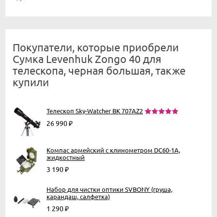
Покупатели, которые приобрели
Сумка Levenhuk Zongo 40 для
телескопа, черная большая, также
купили
Телескоп Sky-Watcher BK 707AZ2
26 990
₽
Компас армейский с клинометром DC60-1A,
жидкостный
3 190
₽
Набор для чистки оптики SVBONY (груша,
карандаш, салфетка)
1 290
₽