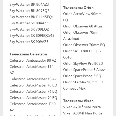
Sky-Watcher BK 804AZ3
Телескопы Orion
Sky-Watcher BK 809EQ2
Orion AstroView 90mm
Sky-Watcher BK P1145EQ1
EQ
Sky-Watcher SK 804AZ3
Orion Observer 60 Altaz
Sky-Watcher SK 709EQ2
Orion Observer 70mm
Sky-Watcher SK 809EQ2/45
Altazimuth
Sky-Watcher SK 909AZ3
Orion Observer 70mm EQ
Orion Sirius 80ED EQ-G
Телескопы Celestron
GoTo
Celestron Ambassador 80 AZ
Orion SkyView Pro 80ED
Celestron AstroMaster 114
Orion SpaceProbe 3 Altaz
AZ
Orion SpaceProbe 3 EQ
Celestron AstroMaster 70 AZ
Orion StarMax 90mm EQ
Celestron AstroMaster 70 EQ
Compact Mak
Celestron AstroMaster 76 EQ
Celestron AstroMaster 90 EQ
Телескопы Vixen
Celestron AstroMaster LT 60
Vixen A70Lf Mini Porta
AZ
Vixen A80Mf Mini Porta
Celestron AstroMaster LT 76