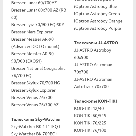
Bresser Lunar 60/700AZ
iOptron Astroboy Blue
Bresser Lunar 60х700 AZ (RB
iOptron Astroboy Green
60)
iOptron Astroboy Orange
Bresser Lyra 70/900 EQ-SKY
iOptron Astroboy Purple
Bresser Mars Explorer
Bresser Messier AR-90
Телескопы JJ-ASTRO
(Advanced GOTO mount)
JJ-ASTRO Astroboy
Bresser Messier AR-90
60x900
90/900 (EXOS1)
JJ-ASTRO Astroman
Bresser National Geographic
70x700
76/700 EQ
JJ-ASTRO Astroman
Bresser Skylux 70/700 NG
AutoTrack 70x700
Bresser Skylux Explorer
Bresser Venus 76/700
Телескопы KON-TIKI
Bresser Venus 76/700 AZ
KON-TIKI 42/40
KON-TIKI 60/525
Телескопы Sky-Watcher
KON-TIKI 70/225
Sky-Watcher BK 1141EQ1
KON-TIKI 76/100
Sky-Watcher BK 709EQ1