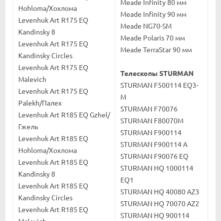
Meade Infinity 80 мм
Hohloma/Хохлома
Meade Infinity 90 мм
Levenhuk Art R175 EQ
Meade NG70-SM
Kandinsky 8
Meade Polaris 70 мм
Levenhuk Art R175 EQ
Meade TerraStar 90 мм
Kandinsky Сircles
Levenhuk Art R175 EQ
Телескопы STURMAN
Malevich
STURMAN F500114 EQ3-
Levenhuk Art R175 EQ
M
Palekh/Палех
STURMAN F70076
Levenhuk Art R185 EQ Gzhel/
STURMAN F80070М
Гжель
STURMAN F900114
Levenhuk Art R185 EQ
STURMAN F900114 A
Hohloma/Хохлома
STURMAN F90076 EQ
Levenhuk Art R185 EQ
STURMAN HQ 1000114
Kandinsky 8
EQ1
Levenhuk Art R185 EQ
STURMAN HQ 40080 AZ3
Kandinsky Сircles
STURMAN HQ 70070 AZ2
Levenhuk Art R185 EQ
STURMAN HQ 900114
Malevich