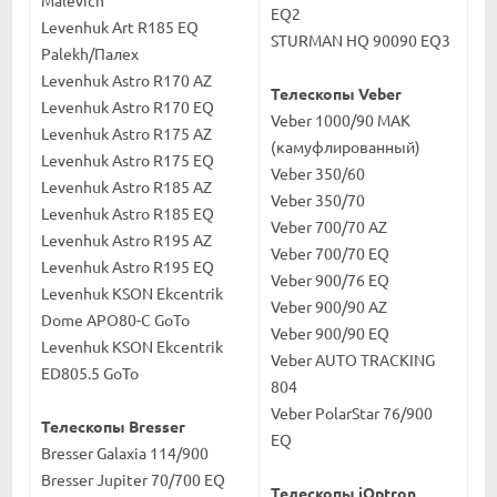
EQ2
Levenhuk Art R185 EQ
STURMAN HQ 90090 EQ3
Palekh/Палех
Levenhuk Astro R170 AZ
Телескопы Veber
Levenhuk Astro R170 EQ
Veber 1000/90 MAK
Levenhuk Astro R175 AZ
(камуфлированный)
Levenhuk Astro R175 EQ
Veber 350/60
Levenhuk Astro R185 AZ
Veber 350/70
Levenhuk Astro R185 EQ
Veber 700/70 AZ
Levenhuk Astro R195 AZ
Veber 700/70 EQ
Levenhuk Astro R195 EQ
Veber 900/76 EQ
Levenhuk KSON Ekcentrik
Veber 900/90 AZ
Dome APO80-C GoTo
Veber 900/90 EQ
Levenhuk KSON Ekcentrik
Veber AUTO TRACKING
ED805.5 GoTo
804
Veber PolarStar 76/900
Телескопы Bresser
EQ
Bresser Galaxia 114/900
Bresser Jupiter 70/700 EQ
Телескопы iOptron