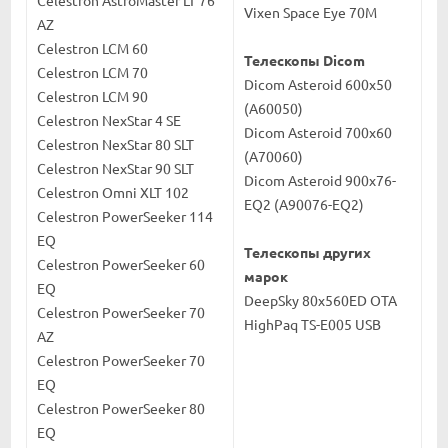
Vixen Space Eye 70M
AZ
Celestron LCM 60
Телескопы Dicom
Celestron LCM 70
Dicom Asteroid 600x50
Celestron LCM 90
(A60050)
Celestron NexStar 4 SE
Dicom Asteroid 700х60
Celestron NexStar 80 SLT
(A70060)
Celestron NexStar 90 SLT
Dicom Asteroid 900x76-
Celestron Omni XLT 102
EQ2 (A90076-EQ2)
Celestron PowerSeeker 114
EQ
Телескопы других
Celestron PowerSeeker 60
марок
EQ
DeepSky 80x560ED OTA
Celestron PowerSeeker 70
HighPaq TS-E005 USB
AZ
Celestron PowerSeeker 70
EQ
Celestron PowerSeeker 80
EQ