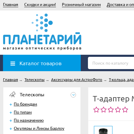
Главная
Скидки и акции!
Розничный магазин
Доставка и оп
Каталог товаров
Главная
→
Телескопы
→
Аксессуары для АстроФото
→
Т-кольца, ад
Телескопы
T-адаптер 
По брендам
По типам
По назначению
Окуляры и Линзы Барлоу