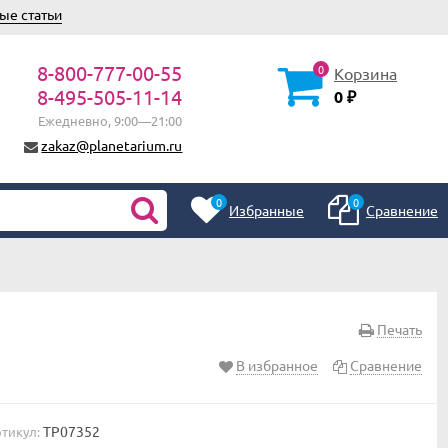
ые статьи
8-800-777-00-55
0
Корзина
8-495-505-11-14
0
₽
Ежедневно, 9:00—21:00
zakaz@planetarium.ru
0
0
Избранные
Сравнение
Печать
В избранное
Сравнение
TP07352
тикул: