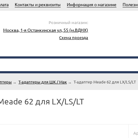
лата
Контакты и реквизиты
Информация о магазине
Полезн
Розничный магазин:
Москва, 1-я Останкинская ул, 55 (м.ВДНХ)
Схема проезда
аптеры
→
T-адаптеры для ШК / Мак
→
T-адаптер Meade 62 для LX/LS/LT
Meade 62 для LX/LS/LT
Ар