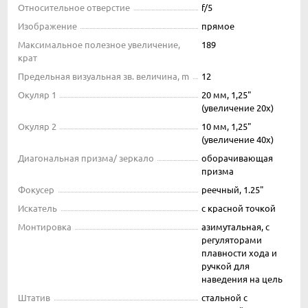
Относительное отверстие
f/5
Изображение
прямое
Максимальное полезное увеличение,
189
крат
Предельная визуальная зв. величина, m
12
Окуляр 1
20 мм, 1,25"
(увеличение 20х)
Окуляр 2
10 мм, 1,25"
(увеличение 40х)
Диагональная призма/ зеркало
оборачивающая
призма
Фокусер
реечный, 1.25"
Искатель
с красной точкой
Монтировка
азимутальная, с
регуляторами
плавности хода и
ручкой для
наведения на цель
Штатив
стальной с