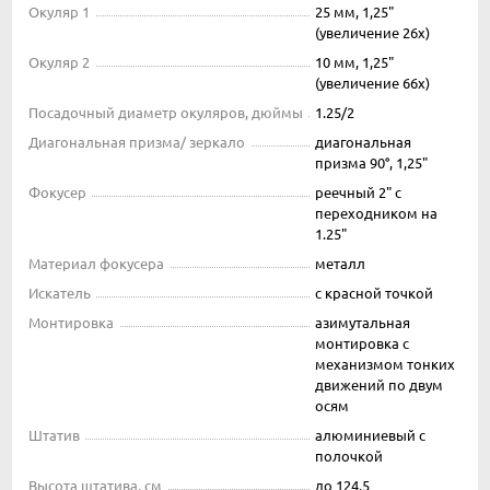
Окуляр 1
25 мм, 1,25"
(увеличение 26х)
Окуляр 2
10 мм, 1,25"
(увеличение 66х)
Посадочный диаметр окуляров, дюймы
1.25/2
Диагональная призма/ зеркало
диагональная
призма 90°, 1,25"
Фокусер
реечный 2" с
переходником на
1.25"
Материал фокусера
металл
Искатель
с красной точкой
Монтировка
азимутальная
монтировка с
механизмом тонких
движений по двум
осям
Штатив
алюминиевый с
полочкой
Высота штатива, см
до 124.5