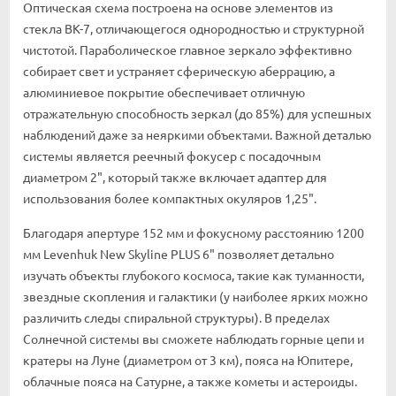
Оптическая схема построена на основе элементов из
стекла BK-7, отличающегося однородностью и структурной
чистотой. Параболическое главное зеркало эффективно
собирает свет и устраняет сферическую аберрацию, а
алюминиевое покрытие обеспечивает отличную
отражательную способность зеркал (до 85%) для успешных
наблюдений даже за неяркими объектами. Важной деталью
системы является реечный фокусер с посадочным
диаметром 2", который также включает адаптер для
использования более компактных окуляров 1,25".
Благодаря апертуре 152 мм и фокусному расстоянию 1200
мм Levenhuk New Skyline PLUS 6" позволяет детально
изучать объекты глубокого космоса, такие как туманности,
звездные скопления и галактики (у наиболее ярких можно
различить следы спиральной структуры). В пределах
Солнечной системы вы сможете наблюдать горные цепи и
кратеры на Луне (диаметром от 3 км), пояса на Юпитере,
облачные пояса на Сатурне, а также кометы и астероиды.