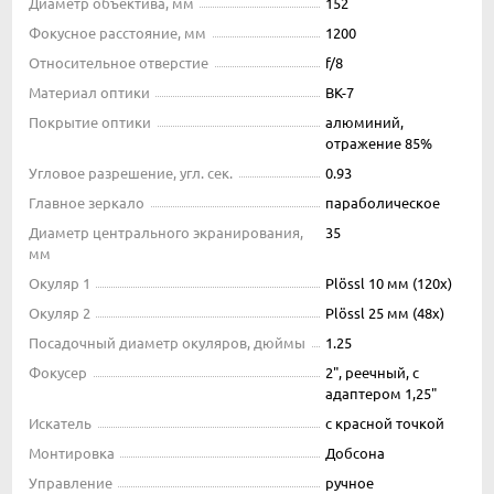
Диаметр объектива, мм
152
Фокусное расстояние, мм
1200
Относительное отверстие
f/8
Материал оптики
BK-7
Покрытие оптики
алюминий,
отражение 85%
Угловое разрешение, угл. сек.
0.93
Главное зеркало
параболическое
Диаметр центрального экранирования,
35
мм
Окуляр 1
Plössl 10 мм (120х)
Окуляр 2
Plössl 25 мм (48х)
Посадочный диаметр окуляров, дюймы
1.25
Фокусер
2", реечный, с
адаптером 1,25"
Искатель
с красной точкой
Монтировка
Добсона
Управление
ручное