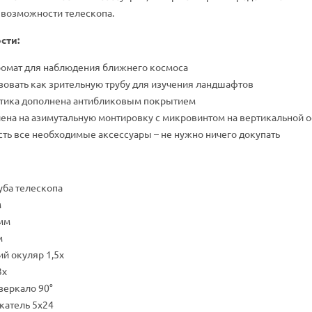
 возможности телескопа.
сти:
омат для наблюдения ближнего космоса
овать как зрительную трубу для изучения ландшафтов
птика дополнена антибликовым покрытием
лена на азимутальную монтировку с микровинтом на вертикальной о
сть все необходимые аксессуары – не нужно ничего докупать
уба телескопа
м
мм
м
й окуляр 1,5х
3х
зеркало 90°
катель 5х24