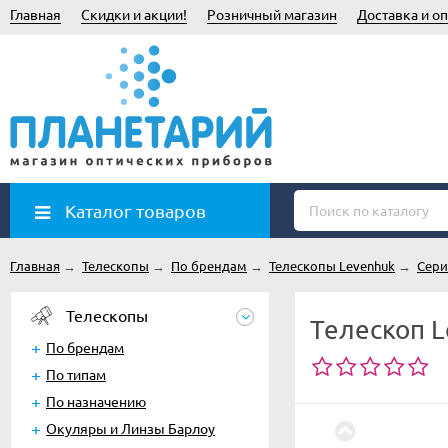
Главная
Скидки и акции!
Розничный магазин
Доставка и оп
Каталог товаров
Главная
→
Телескопы
→
По брендам
→
Телескопы Levenhuk
→
Серия
Телескопы
Телескоп L
По брендам
По типам
По назначению
Окуляры и Линзы Барлоу