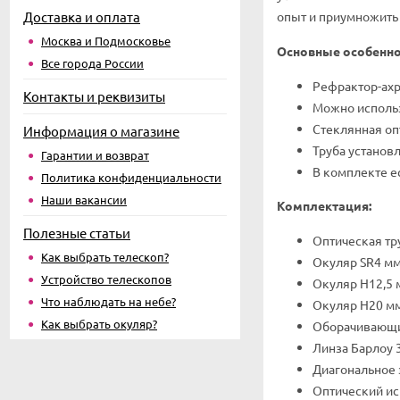
Доставка и оплата
опыт и приумножить
Москва и Подмосковье
Основные особенно
Все города России
Рефрактор-ахр
Контакты и реквизиты
Можно использ
Стеклянная о
Информация о магазине
Труба установ
Гарантии и возврат
В комплекте е
Политика конфиденциальности
Наши вакансии
Комплектация:
Полезные статьи
Оптическая тр
Как выбрать телескоп?
Окуляр SR4 м
Устройство телескопов
Окуляр H12,5 
Что наблюдать на небе?
Окуляр H20 м
Как выбрать окуляр?
Оборачивающи
Линза Барлоу 
Диагональное 
Оптический ис