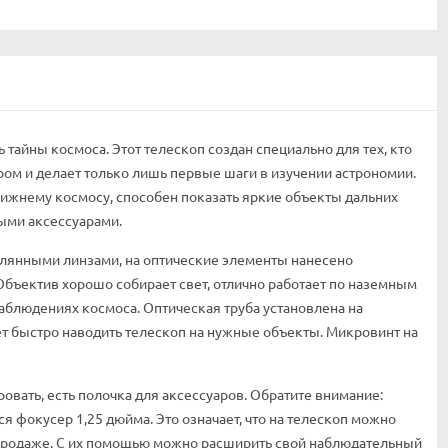
ь тайны космоса. Этот телескоп создан специально для тех, кто
ром и делает только лишь первые шаги в изучении астрономии.
лижнему космосу, способен показать яркие объекты дальних
ыми аксессуарами.
клянными линзами, на оптические элементы нанесено
 Объектив хорошо собирает свет, отлично работает по наземным
аблюдениях космоса. Оптическая труба установлена на
т быстро наводить телескоп на нужные объекты. Микровинт на
овать, есть полочка для аксессуаров. Обратите внимание:
тся фокусер 1,25 дюйма. Это означает, что на телескоп можно
 продаже. С их помощью можно расширить свой наблюдательный