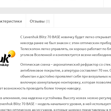
актеристики
Отзывы
(0)
С Levenhuk Blitz 70 BASE новичку будет легко открыват
никогда ранее не был знаком с этим оптическим прибо
Телескопом легко управлять, он хорошо работает по б
уголков Вселенной и комплектуется всеми необходим
Оптическая схема – ахроматический рефрактор со сте
антибликовое покрытие, а апертура составляет 70 мм.
объектам и достойно проявляет себя при визуальных н
вилочную азимутальную монтировку, которая позволяе
ет возможность проводить более точную наводку.
з алюминия, она надежна и устойчива. Высоту ножек можно регулир
Levenhuk Blitz 70 BASE – модель начального уровня, в ней используе
шинство оптических аксессуаров, которые широко представлены в