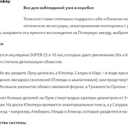
Все для наблюдений уже в коробке
Телескоп станет отличным подарком себе и близким п
оптические аксессуары, экваториальная монтировка с 
, направить ось прямого восхождения на Полярную звезду, выбрать
ки
тся окулярами SUPER 25 и 10 мм, которые дают увеличение 26х и 6
и степень детализации объектов.
26х вы увидите Луну целиком, а Юпитер, Сатурн и Марс – в виде ярк
ения звездных скоплений (Плеяды и аналогичных): они предстанут
 большое размытое облако овальной формы, а Туманность Ориона – 
оет больше деталей: на Луне станут видны кратеры диаметром от 3–
ах. На диске Юпитера проявятся экваториальные пояса, а у Сатурна
езд – например, Альбирео, Мицар и Алькор, которые разделятся на
ства системы