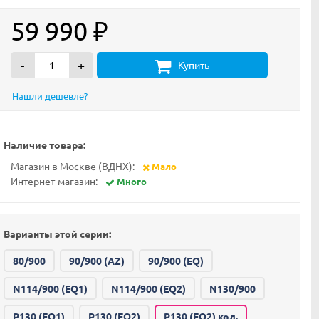
59 990
₽
-
+
Купить
Наличие товара:
Магазин в Москве (ВДНХ):
Мало
Интернет-магазин:
Много
Варианты этой серии:
80/900
90/900 (AZ)
90/900 (EQ)
N114/900 (EQ1)
N114/900 (EQ2)
N130/900
P130 (EQ1)
P130 (EQ2)
P130 (EQ2) кол.