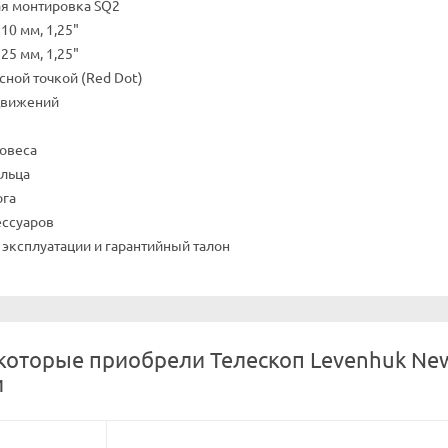
я монтировка SQ2
10 мм, 1,25"
25 мм, 1,25"
сной точкой (Red Dot)
движений
овеса
льца
ога
ессуаров
 эксплуатации и гарантийный талон
которые приобрели Телескоп Levenhuk New 
и