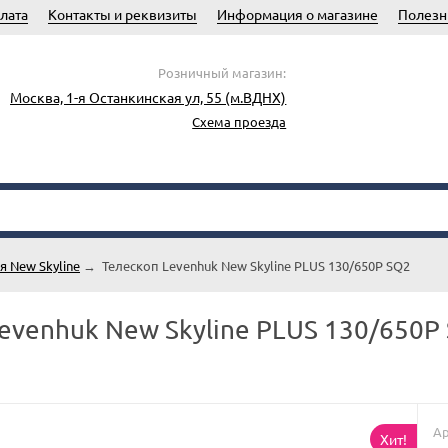
лата
Контакты и реквизиты
Информация о магазине
Полезн
Розничный магазин:
Москва, 1-я Останкинская ул, 55 (м.ВДНХ)
Схема проезда
я New Skyline
→
Телескоп Levenhuk New Skyline PLUS 130/650P SQ2
evenhuk New Skyline PLUS 130/650P
Ар
Хит!