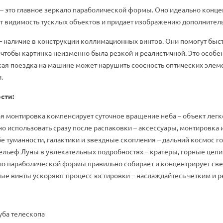
– это главное зеркало параболической формы. Оно идеально концент
т видимость тусклых объектов и придает изображению дополнитель
– наличие в конструкции коллимационных винтов. Они помогут быс
 чтобы картинка неизменно была резкой и реалистичной. Это особен
кая поездка на машине может нарушить соосность оптических элем
.
сти:
я монтировка компенсирует суточное вращение неба – объект легко
о использовать сразу после распаковки – аксессуары, монтировка 
е туманности, галактики и звездные скопления – дальний космос г
ельеф Луны в увлекательных подробностях – кратеры, горные цепи 
ло параболической формы правильно собирает и концентрирует св
е винты ускоряют процесс юстировки – наслаждайтесь четким и 
уба телескопа