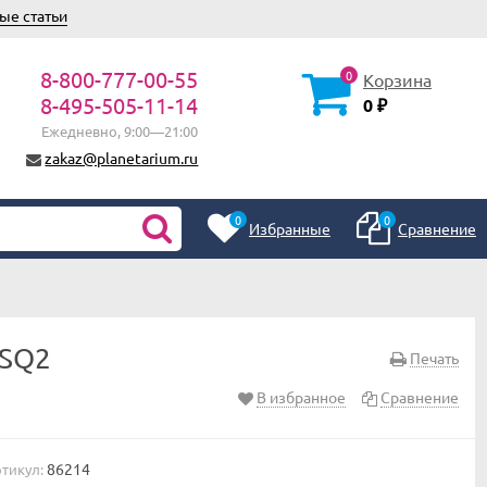
ые статьи
8-800-777-00-55
0
Корзина
8-495-505-11-14
0
₽
Ежедневно, 9:00—21:00
zakaz@planetarium.ru
0
0
Избранные
Сравнение
 SQ2
Печать
В избранное
Сравнение
86214
тикул: