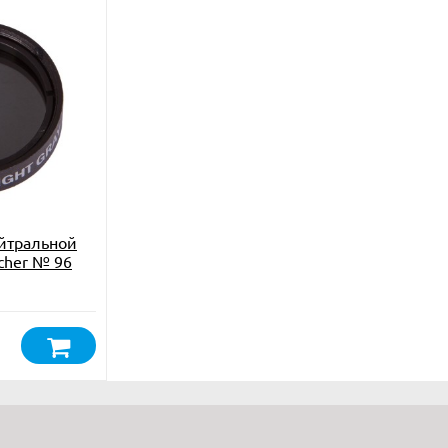
йтральной
cher № 96