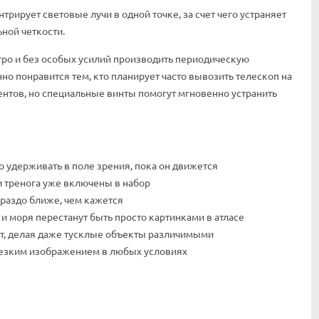
рирует световые лучи в одной точке, за счет чего устраняет
ной четкости.
тро и без особых усилий производить периодическую
но понравится тем, кто планирует часто вывозить телескоп на
ентов, но специальные винты помогут мгновенно устранить
 удерживать в поле зрения, пока он движется
и тренога уже включены в набор
ораздо ближе, чем кажется
и моря перестанут быть просто картинками в атласе
ет, делая даже тусклые объекты различимыми
резким изображением в любых условиях