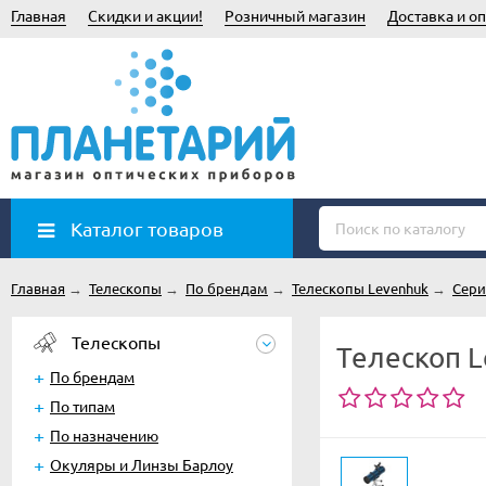
Главная
Скидки и акции!
Розничный магазин
Доставка и оп
Каталог товаров
Главная
→
Телескопы
→
По брендам
→
Телескопы Levenhuk
→
Сери
Телескопы
Телескоп L
По брендам
По типам
По назначению
Окуляры и Линзы Барлоу