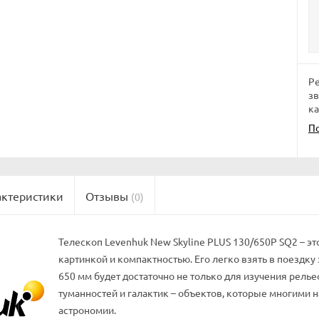
Ре
зв
к
П
актеристики
Отзывы
(0)
Телескоп Levenhuk New Skyline PLUS 130/650P SQ2 – 
картинкой и компактностью. Его легко взять в поездку
650 мм будет достаточно не только для изучения рель
туманностей и галактик – объектов, которые многими
астрономии.