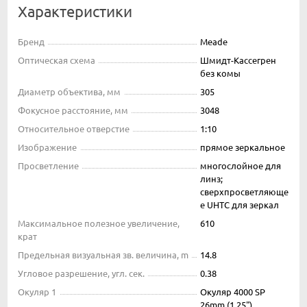
Характеристики
Бренд
Meade
Оптическая схема
Шмидт-Кассегрен
без комы
Диаметр объектива, мм
305
Фокусное расстояние, мм
3048
Относительное отверстие
1:10
Изображение
прямое зеркальное
Просветление
многослойное для
линз;
сверхпросветляюще
е UHTC для зеркал
Максимальное полезное увеличение,
610
крат
Предельная визуальная зв. величина, m
14.8
Угловое разрешение, угл. сек.
0.38
Окуляр 1
Окуляр 4000 SP
26mm (1.25")