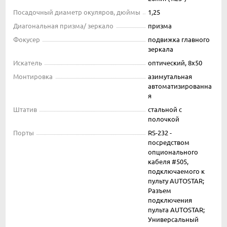
Посадочный диаметр окуляров, дюймы
1,25
Диагональная призма/ зеркало
призма
Фокусер
подвижка главного
зеркала
Искатель
оптический, 8x50
Монтировка
азимутальная
автоматизированна
я
Штатив
стальной с
полочкой
Порты
RS-232 -
посредством
опционального
кабеля #505,
подключаемого к
пульту AUTOSTAR;
Разъем
подключения
пульта AUTOSTAR;
Универсальный