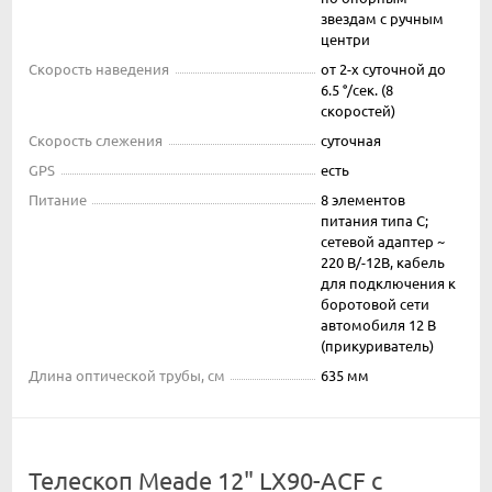
звездам с ручным
центри
Скорость наведения
от 2-х суточной до
6.5 °/сек. (8
скоростей)
Скорость слежения
суточная
GPS
есть
Питание
8 элементов
питания типа С;
сетевой адаптер ~
220 В/-12В, кабель
для подключения к
боротовой сети
автомобиля 12 В
(прикуриватель)
Длина оптической трубы, см
635 мм
Телескоп Meade 12" LX90-ACF с