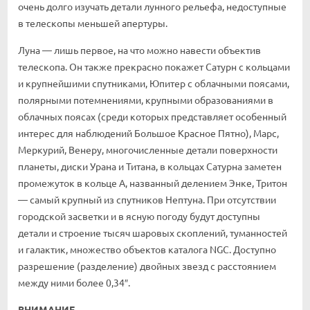
очень долго изучать детали лунного рельефа, недоступные
в телескопы меньшей апертуры.
Луна — лишь первое, на что можно навести объектив
телескопа. Он также прекрасно покажет Сатурн с кольцами
и крупнейшими спутниками, Юпитер с облачными поясами,
полярными потемнениями, крупными образованиями в
облачных поясах (среди которых представляет особенный
интерес для наблюдений Большое Красное Пятно), Марс,
Меркурий, Венеру, многочисленные детали поверхности
планеты, диски Урана и Титана, в кольцах Сатурна заметен
промежуток в кольце A, названный делением Энке, Тритон
— самый крупный из спутников Нептуна. При отсутствии
городской засветки и в ясную погоду будут доступны
детали и строение тысяч шаровых скоплений, туманностей
и галактик, множество объектов каталога NGC. Доступно
разрешение (разделение) двойных звезд с расстоянием
между ними более 0,34″.
ВНИМАНИЕ.