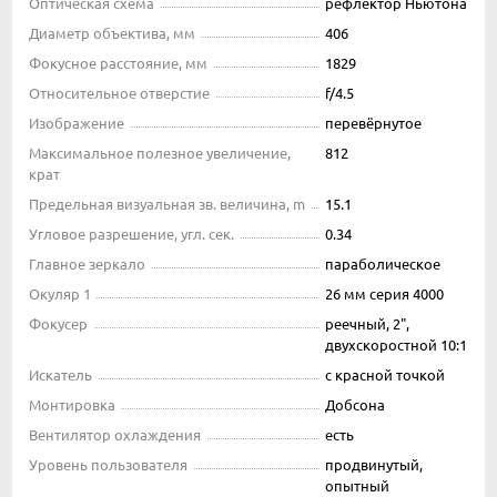
Оптическая схема
рефлектор Ньютона
Диаметр объектива, мм
406
Фокусное расстояние, мм
1829
Относительное отверстие
f/4.5
Изображение
перевёрнутое
Максимальное полезное увеличение,
812
крат
Предельная визуальная зв. величина, m
15.1
Угловое разрешение, угл. сек.
0.34
Главное зеркало
параболическое
Окуляр 1
26 мм серия 4000
Фокусер
реечный, 2",
двухскоростной 10:1
Искатель
с красной точкой
Монтировка
Добсона
Вентилятор охлаждения
есть
Уровень пользователя
продвинутый,
опытный