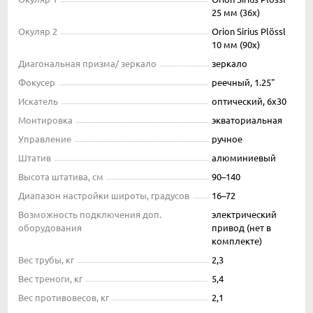
25 мм (36x)
Окуляр 2
Orion Sirius Plössl
10 мм (90x)
Диагональная призма/ зеркало
зеркало
Фокусер
реечный, 1.25"
Искатель
оптический, 6x30
Монтировка
экваториальная
Управление
ручное
Штатив
алюминиевый
Высота штатива, см
90–140
Диапазон настройки широты, градусов
16–72
Возможность подключения доп.
электрический
оборудования
привод (нет в
комплекте)
Вес трубы, кг
2,3
Вес треноги, кг
5,4
Вес противовесов, кг
2,1