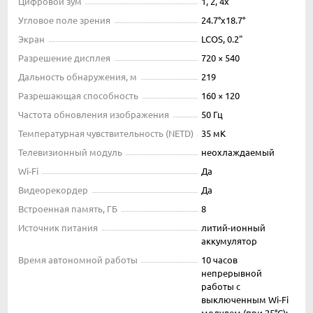
Цифровой зум
1, 2, 4x
Угловое поле зрения
24.7°х18.7°
Экран
LCOS, 0.2"
Разрешение дисплея
720 × 540
Дальность обнаружения, м
219
Разрешающая способность
160 × 120
Частота обновления изображения
50 Гц
Температурная чувствительность (NETD)
35 мК
Телевизионный модуль
неохлаждаемый
Wi-Fi
Да
Видеорекордер
Да
Встроенная память, ГБ
8
Источник питания
литий-ионный
аккумулятор
Время автономной работы
10 часов
непрерывной
работы с
выключенным Wi-Fi
модулем (при 25°C);